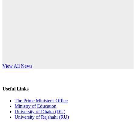
Published: 12:24pm, 8th Jun, 2026
anniversary
দরপত্র বিজ্ঞপ্তি (ছাত্রী হলের বৈদ্যুতিক সরঞ্জামাদি)
Read More
Published: 04:24pm, 21st May, 2026
প্রচারিত অসত্য ও বিভ্রান্তিকার সংবাদের প্রতিবাদ
Published: 10:58pm, 19th May, 2026
অফিস বিজ্ঞপ্তি (অস্থায়ী ছাত্রী হল)
s World Teachers’ Day
View All News
Published: 03:48pm, 19th May, 2026
অফিস বিজ্ঞপ্তি ছুটি
Useful Links
Published: 03:46pm, 19th May, 2026
The Prime Minister's Office
Ministry of Education
নিয়োগ পরীক্ষা স্থগিত বিজ্ঞপ্তি
University of Dhaka (DU)
University of Rajshahi (RU)
Published: 03:45pm, 17th May, 2026
অফিস বিজ্ঞপ্তি (ছাত্রী হল)