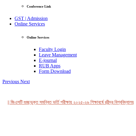
Conference Link
GST | Admission
Online Services
Online Services
Faculty Login
Leave Management
E-journal
RUB Apps
Form Download
Previous
Next
|| জিএসটি গুচ্ছভুক্ত সমন্বিত ভর্তি পরীক্ষায় ২০২৫-২৬ শিক্ষাবর্ষে রবীন্দ্র বিশ্ববিদ্যালয়,
View Profile
Professor Tahmina Akhtar