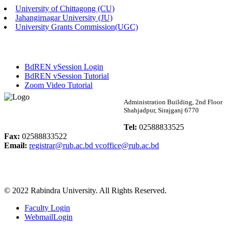
University of Chittagong (CU)
Published: 02:58pm, 14th May, 2026
Jahangirnagar University (JU)
University Grants Commission(UGC)
ভর্তি বিজ্ঞপ্তি (সংগীত বিভাগ)
Published: 02:15pm, 7th May, 2026
BdREN vSession Login
ভর্তি বিজ্ঞপ্তি সমাজবিজ্ঞান বিভাগ ( ৩য় বর্ষ ১ম সেমি.)
BdREN vSession Tutorial
Zoom Video Tutorial
Published: 02:13pm, 7th May, 2026
Rabindra University
Administration Building, 2nd Floor
Shahjadpur, Sirajganj 6770
ম্যানেজমেন্ট বিভাগ ভর্তি বিজ্ঞপ্তি (২০২৩-২৪ শিক্ষাবর্ষ)
Bangladesh
Tel:
02588833525
Published: 02:11pm, 7th May, 2026
Fax:
02588833522
Email:
registrar@rub.ac.bd
vcoffice@rub.ac.bd
ভর্তি বিজ্ঞপ্তি সমাজবিজ্ঞান বিভাগ (১ম বর্ষ ২য় সেমি.)
Published: 02:07pm, 7th May, 2026
© 2022 Rabindra University. All Rights Reserved.
ফরম পূরণ বিজ্ঞপ্তি, সমাজবিজ্ঞান বিভাগ (শিক্ষাবর্ষ: ২০২৩-২৪)
Faculty Login
Published: 03:09pm, 30th Apr, 2026
WebmailLogin