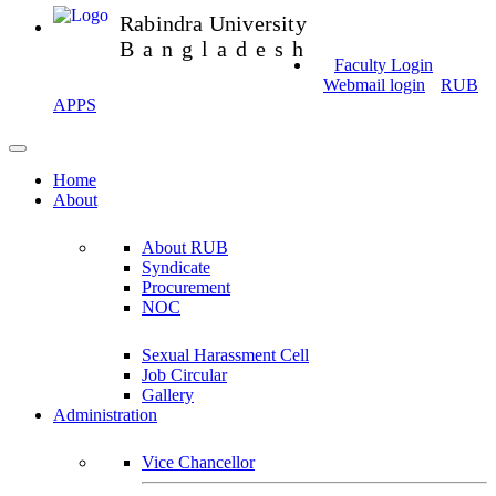
Rabindra University
Bangladesh
Faculty Login
Webmail login
RUB
APPS
Home
About
About RUB
Syndicate
Procurement
NOC
Sexual Harassment Cell
Job Circular
Gallery
Administration
Vice Chancellor