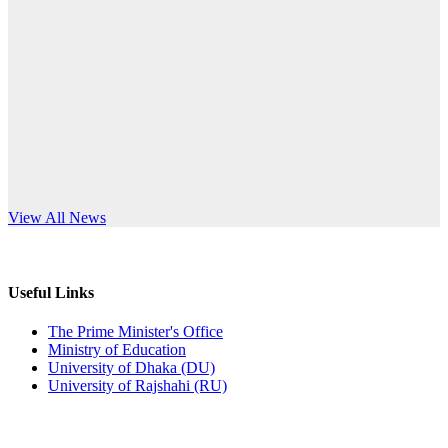
Published: 12:24pm, 8th Jun, 2026
anniversary
দরপত্র বিজ্ঞপ্তি (ছাত্রী হলের বৈদ্যুতিক সরঞ্জামাদি)
Read More
Published: 04:24pm, 21st May, 2026
প্রচারিত অসত্য ও বিভ্রান্তিকার সংবাদের প্রতিবাদ
Published: 10:58pm, 19th May, 2026
অফিস বিজ্ঞপ্তি (অস্থায়ী ছাত্রী হল)
s World Teachers’ Day
View All News
Published: 03:48pm, 19th May, 2026
অফিস বিজ্ঞপ্তি ছুটি
Useful Links
Published: 03:46pm, 19th May, 2026
The Prime Minister's Office
Ministry of Education
নিয়োগ পরীক্ষা স্থগিত বিজ্ঞপ্তি
University of Dhaka (DU)
University of Rajshahi (RU)
Published: 03:45pm, 17th May, 2026
অফিস বিজ্ঞপ্তি (ছাত্রী হল)