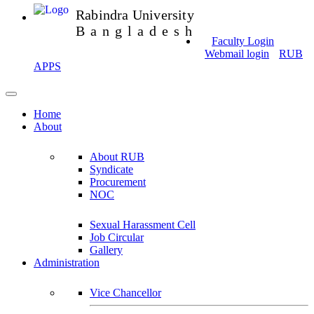
Rabindra University
Bangladesh
Faculty Login
Webmail login
RUB
APPS
Home
About
About RUB
Syndicate
Procurement
NOC
Sexual Harassment Cell
Job Circular
Gallery
Administration
Vice Chancellor