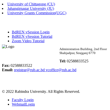
University of Chittagong (CU)
Published: 02:58pm, 14th May, 2026
Jahangirnagar University (JU)
University Grants Commission(UGC)
ভর্তি বিজ্ঞপ্তি (সংগীত বিভাগ)
Published: 02:15pm, 7th May, 2026
BdREN vSession Login
ভর্তি বিজ্ঞপ্তি সমাজবিজ্ঞান বিভাগ ( ৩য় বর্ষ ১ম সেমি.)
BdREN vSession Tutorial
Zoom Video Tutorial
Published: 02:13pm, 7th May, 2026
Rabindra University
Administration Building, 2nd Floor
Shahjadpur, Sirajganj 6770
ম্যানেজমেন্ট বিভাগ ভর্তি বিজ্ঞপ্তি (২০২৩-২৪ শিক্ষাবর্ষ)
Bangladesh
Tel:
02588833525
Published: 02:11pm, 7th May, 2026
Fax:
02588833522
Email:
registrar@rub.ac.bd
vcoffice@rub.ac.bd
ভর্তি বিজ্ঞপ্তি সমাজবিজ্ঞান বিভাগ (১ম বর্ষ ২য় সেমি.)
Published: 02:07pm, 7th May, 2026
© 2022 Rabindra University. All Rights Reserved.
ফরম পূরণ বিজ্ঞপ্তি, সমাজবিজ্ঞান বিভাগ (শিক্ষাবর্ষ: ২০২৩-২৪)
Faculty Login
Published: 03:09pm, 30th Apr, 2026
WebmailLogin