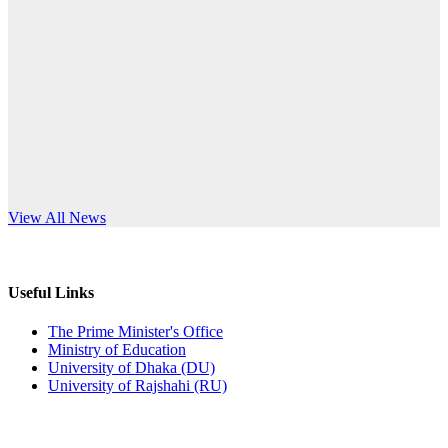
Published: 03:44pm, 5th Jul, 2026
anniversary
নিয়োগ পরীক্ষা স্থগিত (বাবুর্চি)
Read More
Published: 07:04pm, 8th Jun, 2026
নিয়োগ পরীক্ষা স্থগিত বিজ্ঞপ্তি
Published: 12:24pm, 8th Jun, 2026
দরপত্র বিজ্ঞপ্তি (ছাত্রী হলের বৈদ্যুতিক সরঞ্জামাদি)
s World Teachers’ Day
View All News
Published: 04:24pm, 21st May, 2026
প্রচারিত অসত্য ও বিভ্রান্তিকার সংবাদের প্রতিবাদ
Useful Links
Published: 10:58pm, 19th May, 2026
The Prime Minister's Office
Ministry of Education
অফিস বিজ্ঞপ্তি (অস্থায়ী ছাত্রী হল)
University of Dhaka (DU)
University of Rajshahi (RU)
Published: 03:48pm, 19th May, 2026
অফিস বিজ্ঞপ্তি ছুটি