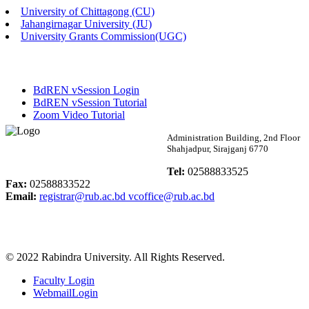
University of Chittagong (CU)
Published: 03:46pm, 19th May, 2026
Jahangirnagar University (JU)
University Grants Commission(UGC)
নিয়োগ পরীক্ষা স্থগিত বিজ্ঞপ্তি
Published: 03:45pm, 17th May, 2026
BdREN vSession Login
অফিস বিজ্ঞপ্তি (ছাত্রী হল)
BdREN vSession Tutorial
Zoom Video Tutorial
Published: 02:58pm, 14th May, 2026
Rabindra University
Administration Building, 2nd Floor
Shahjadpur, Sirajganj 6770
ভর্তি বিজ্ঞপ্তি (সংগীত বিভাগ)
Bangladesh
Tel:
02588833525
Published: 02:15pm, 7th May, 2026
Fax:
02588833522
Email:
registrar@rub.ac.bd
vcoffice@rub.ac.bd
ভর্তি বিজ্ঞপ্তি সমাজবিজ্ঞান বিভাগ ( ৩য় বর্ষ ১ম সেমি.)
Published: 02:13pm, 7th May, 2026
© 2022 Rabindra University. All Rights Reserved.
ম্যানেজমেন্ট বিভাগ ভর্তি বিজ্ঞপ্তি (২০২৩-২৪ শিক্ষাবর্ষ)
Faculty Login
Published: 02:11pm, 7th May, 2026
WebmailLogin