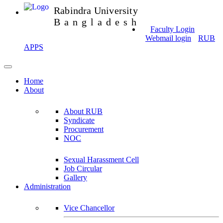
Rabindra University
Bangladesh
Faculty Login
Webmail login
RUB
APPS
Home
About
About RUB
Syndicate
Procurement
NOC
Sexual Harassment Cell
Job Circular
Gallery
Administration
Vice Chancellor