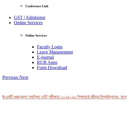
Conference Link
GST | Admission
Online Services
Online Services
Faculty Login
Leave Management
E-journal
RUB Apps
Form Download
Previous
Next
িএসটি গুচ্ছভুক্ত সমন্বিত ভর্তি পরীক্ষায় ২০২৫-২৬ শিক্ষাবর্ষে রবীন্দ্র বিশ্ববিদ্যালয়, বাংলা
View Profile
Professor Tahmina Akhtar