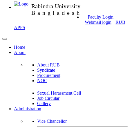
Rabindra University
Bangladesh
Faculty Login
Webmail login
RUB
APPS
Home
About
About RUB
Syndicate
Procurement
NOC
Sexual Harassment Cell
Job Circular
Gallery
Administration
Vice Chancellor