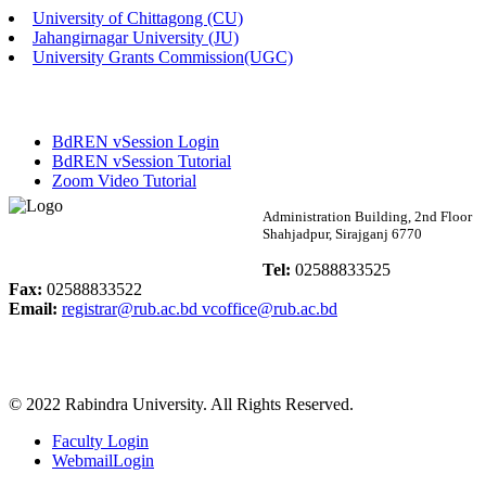
University of Chittagong (CU)
Published: 02:13pm, 7th May, 2026
Jahangirnagar University (JU)
University Grants Commission(UGC)
ম্যানেজমেন্ট বিভাগ ভর্তি বিজ্ঞপ্তি (২০২৩-২৪ শিক্ষাবর্ষ)
Published: 02:11pm, 7th May, 2026
BdREN vSession Login
ভর্তি বিজ্ঞপ্তি সমাজবিজ্ঞান বিভাগ (১ম বর্ষ ২য় সেমি.)
BdREN vSession Tutorial
Zoom Video Tutorial
Published: 02:07pm, 7th May, 2026
Rabindra University
Administration Building, 2nd Floor
Shahjadpur, Sirajganj 6770
ফরম পূরণ বিজ্ঞপ্তি, সমাজবিজ্ঞান বিভাগ (শিক্ষাবর্ষ: ২০২৩-২৪)
Bangladesh
Tel:
02588833525
Published: 03:09pm, 30th Apr, 2026
Fax:
02588833522
Email:
registrar@rub.ac.bd
vcoffice@rub.ac.bd
ছাত্রী হল (অস্থায়ী)-এ সিট বরাদ্দ সংক্রান্ত অফিস বিজ্ঞপ্তি
Published: 03:07pm, 30th Apr, 2026
© 2022 Rabindra University. All Rights Reserved.
ভর্তি বিজ্ঞপ্তি, সমাজবিজ্ঞান বিভাগ (শিক্ষাবর্ষ: 2023-24)
Faculty Login
Published: 03:05pm, 30th Apr, 2026
WebmailLogin