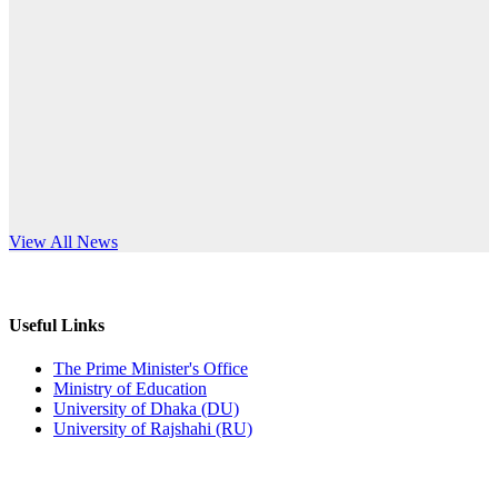
Published: 10:58pm, 19th May, 2026
anniversary
অফিস বিজ্ঞপ্তি (অস্থায়ী ছাত্রী হল)
Read More
Published: 03:48pm, 19th May, 2026
অফিস বিজ্ঞপ্তি ছুটি
Published: 03:46pm, 19th May, 2026
নিয়োগ পরীক্ষা স্থগিত বিজ্ঞপ্তি
s World Teachers’ Day
View All News
Published: 03:45pm, 17th May, 2026
অফিস বিজ্ঞপ্তি (ছাত্রী হল)
Useful Links
Published: 02:58pm, 14th May, 2026
The Prime Minister's Office
Ministry of Education
ভর্তি বিজ্ঞপ্তি (সংগীত বিভাগ)
University of Dhaka (DU)
University of Rajshahi (RU)
Published: 02:15pm, 7th May, 2026
ভর্তি বিজ্ঞপ্তি সমাজবিজ্ঞান বিভাগ ( ৩য় বর্ষ ১ম সেমি.)