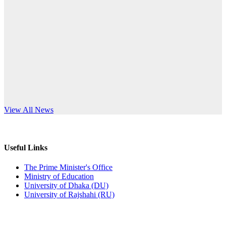
Published: 12:24pm, 8th Jun, 2026
anniversary
দরপত্র বিজ্ঞপ্তি (ছাত্রী হলের বৈদ্যুতিক সরঞ্জামাদি)
Read More
Published: 04:24pm, 21st May, 2026
প্রচারিত অসত্য ও বিভ্রান্তিকার সংবাদের প্রতিবাদ
Published: 10:58pm, 19th May, 2026
অফিস বিজ্ঞপ্তি (অস্থায়ী ছাত্রী হল)
s World Teachers’ Day
View All News
Published: 03:48pm, 19th May, 2026
অফিস বিজ্ঞপ্তি ছুটি
Useful Links
Published: 03:46pm, 19th May, 2026
The Prime Minister's Office
Ministry of Education
নিয়োগ পরীক্ষা স্থগিত বিজ্ঞপ্তি
University of Dhaka (DU)
University of Rajshahi (RU)
Published: 03:45pm, 17th May, 2026
অফিস বিজ্ঞপ্তি (ছাত্রী হল)