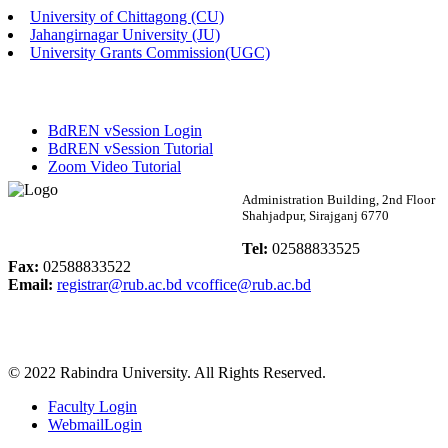
University of Chittagong (CU)
Published: 02:58pm, 14th May, 2026
Jahangirnagar University (JU)
University Grants Commission(UGC)
ভর্তি বিজ্ঞপ্তি (সংগীত বিভাগ)
Published: 02:15pm, 7th May, 2026
BdREN vSession Login
ভর্তি বিজ্ঞপ্তি সমাজবিজ্ঞান বিভাগ ( ৩য় বর্ষ ১ম সেমি.)
BdREN vSession Tutorial
Zoom Video Tutorial
Published: 02:13pm, 7th May, 2026
Rabindra University
Administration Building, 2nd Floor
Shahjadpur, Sirajganj 6770
ম্যানেজমেন্ট বিভাগ ভর্তি বিজ্ঞপ্তি (২০২৩-২৪ শিক্ষাবর্ষ)
Bangladesh
Tel:
02588833525
Published: 02:11pm, 7th May, 2026
Fax:
02588833522
Email:
registrar@rub.ac.bd
vcoffice@rub.ac.bd
ভর্তি বিজ্ঞপ্তি সমাজবিজ্ঞান বিভাগ (১ম বর্ষ ২য় সেমি.)
Published: 02:07pm, 7th May, 2026
© 2022 Rabindra University. All Rights Reserved.
ফরম পূরণ বিজ্ঞপ্তি, সমাজবিজ্ঞান বিভাগ (শিক্ষাবর্ষ: ২০২৩-২৪)
Faculty Login
Published: 03:09pm, 30th Apr, 2026
WebmailLogin