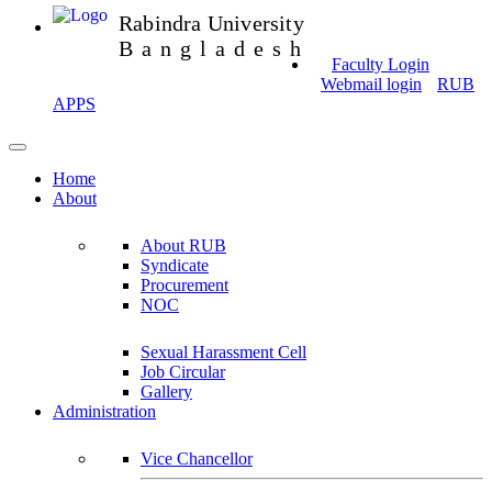
Rabindra University
Bangladesh
Faculty Login
Webmail login
RUB
APPS
Home
About
About RUB
Syndicate
Procurement
NOC
Sexual Harassment Cell
Job Circular
Gallery
Administration
Vice Chancellor