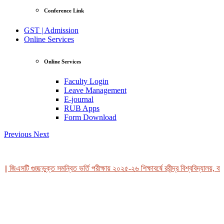
Conference Link
GST | Admission
Online Services
Online Services
Faculty Login
Leave Management
E-journal
RUB Apps
Form Download
Previous
Next
| জিএসটি গুচ্ছভুক্ত সমন্বিত ভর্তি পরীক্ষায় ২০২৫-২৬ শিক্ষাবর্ষে রবীন্দ্র বিশ্ববিদ্যালয়, বা
View Profile
Professor Tahmina Akhtar