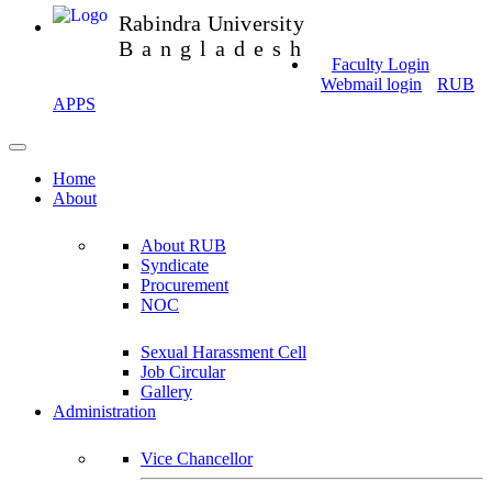
Rabindra University
Bangladesh
Faculty Login
Webmail login
RUB
APPS
Home
About
About RUB
Syndicate
Procurement
NOC
Sexual Harassment Cell
Job Circular
Gallery
Administration
Vice Chancellor