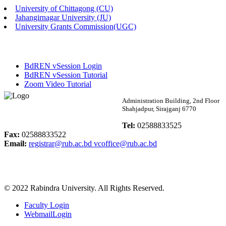
University of Chittagong (CU)
Published: 02:13pm, 7th May, 2026
Jahangirnagar University (JU)
University Grants Commission(UGC)
ম্যানেজমেন্ট বিভাগ ভর্তি বিজ্ঞপ্তি (২০২৩-২৪ শিক্ষাবর্ষ)
Published: 02:11pm, 7th May, 2026
BdREN vSession Login
ভর্তি বিজ্ঞপ্তি সমাজবিজ্ঞান বিভাগ (১ম বর্ষ ২য় সেমি.)
BdREN vSession Tutorial
Zoom Video Tutorial
Published: 02:07pm, 7th May, 2026
Rabindra University
Administration Building, 2nd Floor
Shahjadpur, Sirajganj 6770
ফরম পূরণ বিজ্ঞপ্তি, সমাজবিজ্ঞান বিভাগ (শিক্ষাবর্ষ: ২০২৩-২৪)
Bangladesh
Tel:
02588833525
Published: 03:09pm, 30th Apr, 2026
Fax:
02588833522
Email:
registrar@rub.ac.bd
vcoffice@rub.ac.bd
ছাত্রী হল (অস্থায়ী)-এ সিট বরাদ্দ সংক্রান্ত অফিস বিজ্ঞপ্তি
Published: 03:07pm, 30th Apr, 2026
© 2022 Rabindra University. All Rights Reserved.
ভর্তি বিজ্ঞপ্তি, সমাজবিজ্ঞান বিভাগ (শিক্ষাবর্ষ: 2023-24)
Faculty Login
Published: 03:05pm, 30th Apr, 2026
WebmailLogin