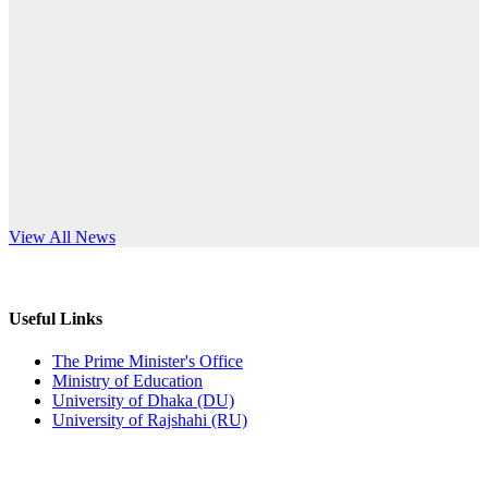
Published: 10:58pm, 19th May, 2026
anniversary
অফিস বিজ্ঞপ্তি (অস্থায়ী ছাত্রী হল)
Read More
Published: 03:48pm, 19th May, 2026
অফিস বিজ্ঞপ্তি ছুটি
Published: 03:46pm, 19th May, 2026
নিয়োগ পরীক্ষা স্থগিত বিজ্ঞপ্তি
s World Teachers’ Day
View All News
Published: 03:45pm, 17th May, 2026
অফিস বিজ্ঞপ্তি (ছাত্রী হল)
Useful Links
Published: 02:58pm, 14th May, 2026
The Prime Minister's Office
Ministry of Education
ভর্তি বিজ্ঞপ্তি (সংগীত বিভাগ)
University of Dhaka (DU)
University of Rajshahi (RU)
Published: 02:15pm, 7th May, 2026
ভর্তি বিজ্ঞপ্তি সমাজবিজ্ঞান বিভাগ ( ৩য় বর্ষ ১ম সেমি.)