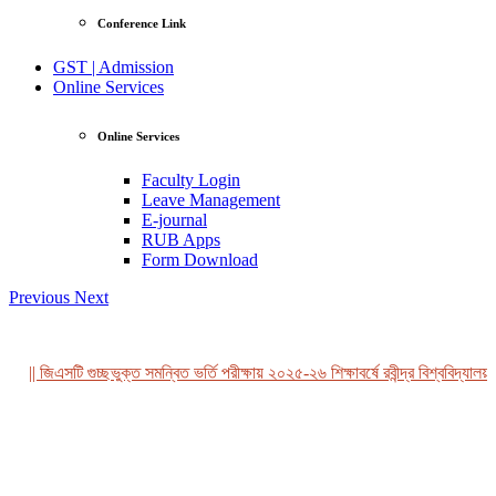
Conference Link
GST | Admission
Online Services
Online Services
Faculty Login
Leave Management
E-journal
RUB Apps
Form Download
Previous
Next
|| জিএসটি গুচ্ছভুক্ত সমন্বিত ভর্তি পরীক্ষায় ২০২৫-২৬ শিক্ষাবর্ষে রবীন্দ্র বিশ্ববিদ্যালয়,
View Profile
Professor Tahmina Akhtar