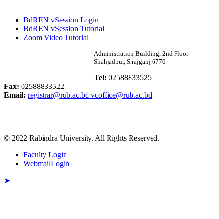
পুনঃভর্তি বিজ্ঞপ্তি ( ম্যানেজমেন্ট বিভাগ)
BdREN vSession Login
Published: 03:10pm, 12th Apr, 2026
BdREN vSession Tutorial
Zoom Video Tutorial
দরপত্র বিজ্ঞপ্তি ( ছাত্রী হল ভাড়া )
Rabindra University
Administration Building, 2nd Floor
Shahjadpur, Sirajganj 6770
Published: 10:07am, 9th Apr, 2026
Bangladesh
Tel:
02588833525
অফিস বিজ্ঞপ্তি
Fax:
02588833522
Email:
registrar@rub.ac.bd
vcoffice@rub.ac.bd
Published: 12:04pm, 29th Mar, 2026
অফিস ছুটি বিজ্ঞপ্তি
© 2022 Rabindra University. All Rights Reserved.
Published: 09:28pm, 8th Mar, 2026
Faculty Login
ফরম পূরণ বিজ্ঞপ্তি (বাংলা বিভাগ)
WebmailLogin
Published: 11:07am, 5th Mar, 2026
➤
ভর্তি বিজ্ঞপ্তি (সমাজবিজ্ঞান বিভাগ)
Published: 11:05am, 5th Mar, 2026