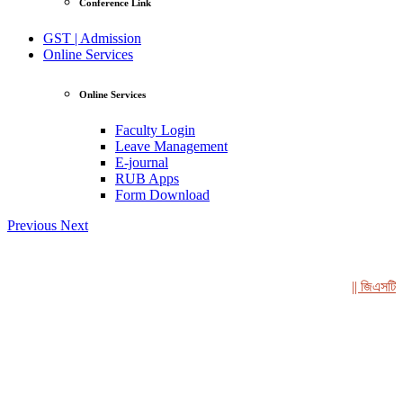
Conference Link
GST | Admission
Online Services
Online Services
Faculty Login
Leave Management
E-journal
RUB Apps
Form Download
Previous
Next
|| জিএসটি গুচ্ছ