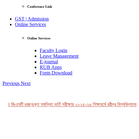
Conference Link
GST | Admission
Online Services
Online Services
Faculty Login
Leave Management
E-journal
RUB Apps
Form Download
Previous
Next
|| জিএসটি গুচ্ছভুক্ত সমন্বিত ভর্তি পরীক্ষায় ২০২৫-২৬ শিক্ষাবর্ষে রবীন্দ্র বিশ্ববিদ্যালয়,
View Profile
Professor Tahmina Akhtar