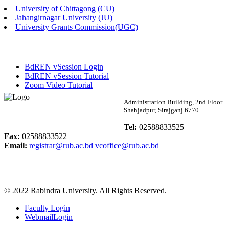
University of Chittagong (CU)
Published: 02:13pm, 7th May, 2026
Jahangirnagar University (JU)
University Grants Commission(UGC)
ম্যানেজমেন্ট বিভাগ ভর্তি বিজ্ঞপ্তি (২০২৩-২৪ শিক্ষাবর্ষ)
Published: 02:11pm, 7th May, 2026
BdREN vSession Login
ভর্তি বিজ্ঞপ্তি সমাজবিজ্ঞান বিভাগ (১ম বর্ষ ২য় সেমি.)
BdREN vSession Tutorial
Zoom Video Tutorial
Published: 02:07pm, 7th May, 2026
Rabindra University
Administration Building, 2nd Floor
Shahjadpur, Sirajganj 6770
ফরম পূরণ বিজ্ঞপ্তি, সমাজবিজ্ঞান বিভাগ (শিক্ষাবর্ষ: ২০২৩-২৪)
Bangladesh
Tel:
02588833525
Published: 03:09pm, 30th Apr, 2026
Fax:
02588833522
Email:
registrar@rub.ac.bd
vcoffice@rub.ac.bd
ছাত্রী হল (অস্থায়ী)-এ সিট বরাদ্দ সংক্রান্ত অফিস বিজ্ঞপ্তি
Published: 03:07pm, 30th Apr, 2026
© 2022 Rabindra University. All Rights Reserved.
ভর্তি বিজ্ঞপ্তি, সমাজবিজ্ঞান বিভাগ (শিক্ষাবর্ষ: 2023-24)
Faculty Login
Published: 03:05pm, 30th Apr, 2026
WebmailLogin