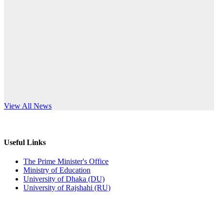
Published: 10:58pm, 19th May, 2026
anniversary
অফিস বিজ্ঞপ্তি (অস্থায়ী ছাত্রী হল)
Read More
Published: 03:48pm, 19th May, 2026
অফিস বিজ্ঞপ্তি ছুটি
Published: 03:46pm, 19th May, 2026
নিয়োগ পরীক্ষা স্থগিত বিজ্ঞপ্তি
s World Teachers’ Day
View All News
Published: 03:45pm, 17th May, 2026
অফিস বিজ্ঞপ্তি (ছাত্রী হল)
Useful Links
Published: 02:58pm, 14th May, 2026
The Prime Minister's Office
Ministry of Education
ভর্তি বিজ্ঞপ্তি (সংগীত বিভাগ)
University of Dhaka (DU)
University of Rajshahi (RU)
Published: 02:15pm, 7th May, 2026
ভর্তি বিজ্ঞপ্তি সমাজবিজ্ঞান বিভাগ ( ৩য় বর্ষ ১ম সেমি.)