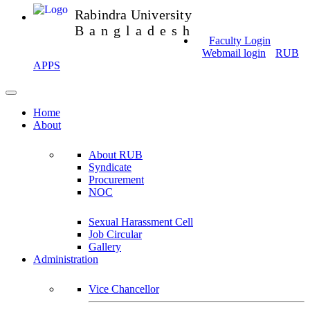
Rabindra University
Bangladesh
Faculty Login
Webmail login
RUB
APPS
Home
About
About RUB
Syndicate
Procurement
NOC
Sexual Harassment Cell
Job Circular
Gallery
Administration
Vice Chancellor