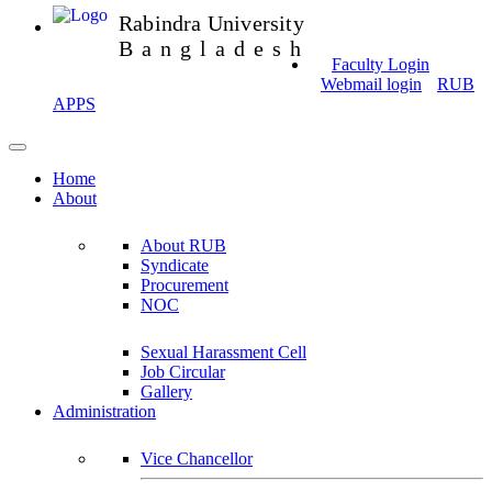
Rabindra University
Bangladesh
Faculty Login
Webmail login
RUB
APPS
Home
About
About RUB
Syndicate
Procurement
NOC
Sexual Harassment Cell
Job Circular
Gallery
Administration
Vice Chancellor