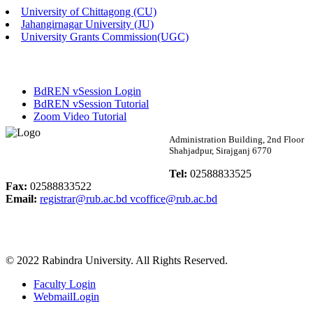
University of Chittagong (CU)
Published: 02:58pm, 14th May, 2026
Jahangirnagar University (JU)
University Grants Commission(UGC)
ভর্তি বিজ্ঞপ্তি (সংগীত বিভাগ)
Published: 02:15pm, 7th May, 2026
BdREN vSession Login
ভর্তি বিজ্ঞপ্তি সমাজবিজ্ঞান বিভাগ ( ৩য় বর্ষ ১ম সেমি.)
BdREN vSession Tutorial
Zoom Video Tutorial
Published: 02:13pm, 7th May, 2026
Rabindra University
Administration Building, 2nd Floor
Shahjadpur, Sirajganj 6770
ম্যানেজমেন্ট বিভাগ ভর্তি বিজ্ঞপ্তি (২০২৩-২৪ শিক্ষাবর্ষ)
Bangladesh
Tel:
02588833525
Published: 02:11pm, 7th May, 2026
Fax:
02588833522
Email:
registrar@rub.ac.bd
vcoffice@rub.ac.bd
ভর্তি বিজ্ঞপ্তি সমাজবিজ্ঞান বিভাগ (১ম বর্ষ ২য় সেমি.)
Published: 02:07pm, 7th May, 2026
© 2022 Rabindra University. All Rights Reserved.
ফরম পূরণ বিজ্ঞপ্তি, সমাজবিজ্ঞান বিভাগ (শিক্ষাবর্ষ: ২০২৩-২৪)
Faculty Login
Published: 03:09pm, 30th Apr, 2026
WebmailLogin