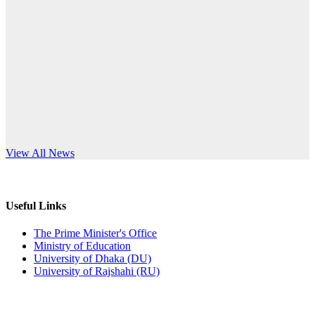
Published: 12:24pm, 8th Jun, 2026
anniversary
দরপত্র বিজ্ঞপ্তি (ছাত্রী হলের বৈদ্যুতিক সরঞ্জামাদি)
Read More
Published: 04:24pm, 21st May, 2026
প্রচারিত অসত্য ও বিভ্রান্তিকার সংবাদের প্রতিবাদ
Published: 10:58pm, 19th May, 2026
অফিস বিজ্ঞপ্তি (অস্থায়ী ছাত্রী হল)
s World Teachers’ Day
View All News
Published: 03:48pm, 19th May, 2026
অফিস বিজ্ঞপ্তি ছুটি
Useful Links
Published: 03:46pm, 19th May, 2026
The Prime Minister's Office
Ministry of Education
নিয়োগ পরীক্ষা স্থগিত বিজ্ঞপ্তি
University of Dhaka (DU)
University of Rajshahi (RU)
Published: 03:45pm, 17th May, 2026
অফিস বিজ্ঞপ্তি (ছাত্রী হল)