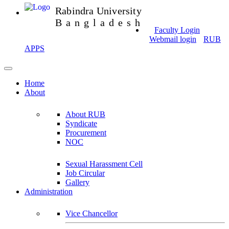
Rabindra University
Bangladesh
Faculty Login
Webmail login
RUB
APPS
Home
About
About RUB
Syndicate
Procurement
NOC
Sexual Harassment Cell
Job Circular
Gallery
Administration
Vice Chancellor