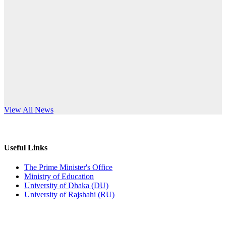
Published: 12:24pm, 8th Jun, 2026
anniversary
দরপত্র বিজ্ঞপ্তি (ছাত্রী হলের বৈদ্যুতিক সরঞ্জামাদি)
Read More
Published: 04:24pm, 21st May, 2026
প্রচারিত অসত্য ও বিভ্রান্তিকার সংবাদের প্রতিবাদ
Published: 10:58pm, 19th May, 2026
অফিস বিজ্ঞপ্তি (অস্থায়ী ছাত্রী হল)
s World Teachers’ Day
View All News
Published: 03:48pm, 19th May, 2026
অফিস বিজ্ঞপ্তি ছুটি
Useful Links
Published: 03:46pm, 19th May, 2026
The Prime Minister's Office
Ministry of Education
নিয়োগ পরীক্ষা স্থগিত বিজ্ঞপ্তি
University of Dhaka (DU)
University of Rajshahi (RU)
Published: 03:45pm, 17th May, 2026
অফিস বিজ্ঞপ্তি (ছাত্রী হল)