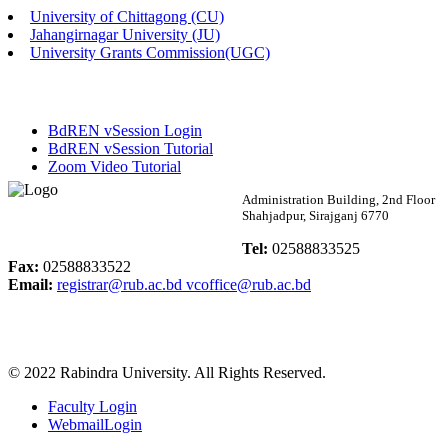
University of Chittagong (CU)
Published: 02:58pm, 14th May, 2026
Jahangirnagar University (JU)
University Grants Commission(UGC)
ভর্তি বিজ্ঞপ্তি (সংগীত বিভাগ)
Published: 02:15pm, 7th May, 2026
BdREN vSession Login
ভর্তি বিজ্ঞপ্তি সমাজবিজ্ঞান বিভাগ ( ৩য় বর্ষ ১ম সেমি.)
BdREN vSession Tutorial
Zoom Video Tutorial
Published: 02:13pm, 7th May, 2026
Rabindra University
Administration Building, 2nd Floor
Shahjadpur, Sirajganj 6770
ম্যানেজমেন্ট বিভাগ ভর্তি বিজ্ঞপ্তি (২০২৩-২৪ শিক্ষাবর্ষ)
Bangladesh
Tel:
02588833525
Published: 02:11pm, 7th May, 2026
Fax:
02588833522
Email:
registrar@rub.ac.bd
vcoffice@rub.ac.bd
ভর্তি বিজ্ঞপ্তি সমাজবিজ্ঞান বিভাগ (১ম বর্ষ ২য় সেমি.)
Published: 02:07pm, 7th May, 2026
© 2022 Rabindra University. All Rights Reserved.
ফরম পূরণ বিজ্ঞপ্তি, সমাজবিজ্ঞান বিভাগ (শিক্ষাবর্ষ: ২০২৩-২৪)
Faculty Login
Published: 03:09pm, 30th Apr, 2026
WebmailLogin