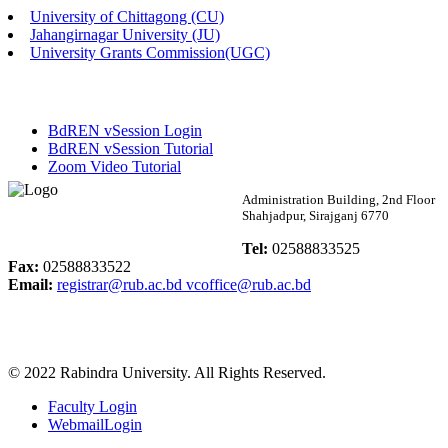
University of Chittagong (CU)
Published: 02:13pm, 7th May, 2026
Jahangirnagar University (JU)
University Grants Commission(UGC)
ম্যানেজমেন্ট বিভাগ ভর্তি বিজ্ঞপ্তি (২০২৩-২৪ শিক্ষাবর্ষ)
Published: 02:11pm, 7th May, 2026
BdREN vSession Login
ভর্তি বিজ্ঞপ্তি সমাজবিজ্ঞান বিভাগ (১ম বর্ষ ২য় সেমি.)
BdREN vSession Tutorial
Zoom Video Tutorial
Published: 02:07pm, 7th May, 2026
Rabindra University
Administration Building, 2nd Floor
Shahjadpur, Sirajganj 6770
ফরম পূরণ বিজ্ঞপ্তি, সমাজবিজ্ঞান বিভাগ (শিক্ষাবর্ষ: ২০২৩-২৪)
Bangladesh
Tel:
02588833525
Published: 03:09pm, 30th Apr, 2026
Fax:
02588833522
Email:
registrar@rub.ac.bd
vcoffice@rub.ac.bd
ছাত্রী হল (অস্থায়ী)-এ সিট বরাদ্দ সংক্রান্ত অফিস বিজ্ঞপ্তি
Published: 03:07pm, 30th Apr, 2026
© 2022 Rabindra University. All Rights Reserved.
ভর্তি বিজ্ঞপ্তি, সমাজবিজ্ঞান বিভাগ (শিক্ষাবর্ষ: 2023-24)
Faculty Login
Published: 03:05pm, 30th Apr, 2026
WebmailLogin