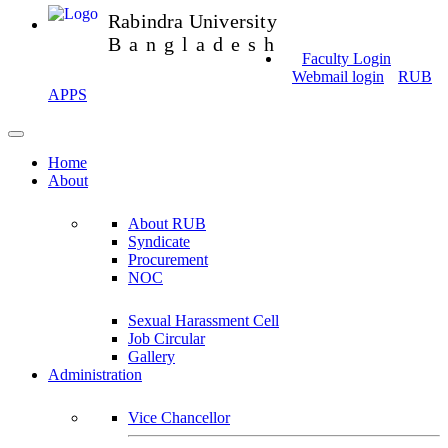
Rabindra University
Bangladesh
Faculty Login
Webmail login
RUB
APPS
Home
About
About RUB
Syndicate
Procurement
NOC
Sexual Harassment Cell
Job Circular
Gallery
Administration
Vice Chancellor