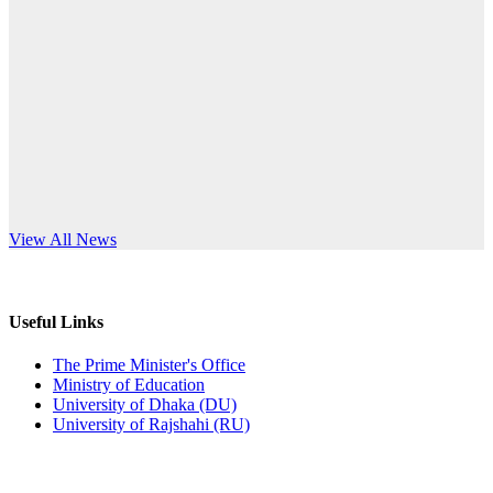
Published: 10:58pm, 19th May, 2026
anniversary
অফিস বিজ্ঞপ্তি (অস্থায়ী ছাত্রী হল)
Read More
Published: 03:48pm, 19th May, 2026
অফিস বিজ্ঞপ্তি ছুটি
Published: 03:46pm, 19th May, 2026
নিয়োগ পরীক্ষা স্থগিত বিজ্ঞপ্তি
s World Teachers’ Day
View All News
Published: 03:45pm, 17th May, 2026
অফিস বিজ্ঞপ্তি (ছাত্রী হল)
Useful Links
Published: 02:58pm, 14th May, 2026
The Prime Minister's Office
Ministry of Education
ভর্তি বিজ্ঞপ্তি (সংগীত বিভাগ)
University of Dhaka (DU)
University of Rajshahi (RU)
Published: 02:15pm, 7th May, 2026
ভর্তি বিজ্ঞপ্তি সমাজবিজ্ঞান বিভাগ ( ৩য় বর্ষ ১ম সেমি.)