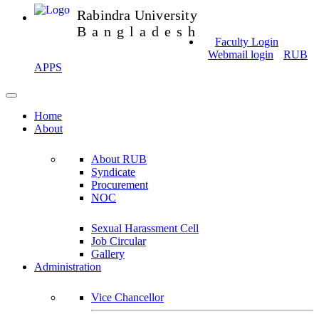
Rabindra University
Bangladesh
Faculty Login
Webmail login
RUB
APPS
Home
About
About RUB
Syndicate
Procurement
NOC
Sexual Harassment Cell
Job Circular
Gallery
Administration
Vice Chancellor