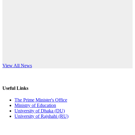
Published: 10:58pm, 19th May, 2026
anniversary
অফিস বিজ্ঞপ্তি (অস্থায়ী ছাত্রী হল)
Read More
Published: 03:48pm, 19th May, 2026
অফিস বিজ্ঞপ্তি ছুটি
Published: 03:46pm, 19th May, 2026
নিয়োগ পরীক্ষা স্থগিত বিজ্ঞপ্তি
s World Teachers’ Day
View All News
Published: 03:45pm, 17th May, 2026
অফিস বিজ্ঞপ্তি (ছাত্রী হল)
Useful Links
Published: 02:58pm, 14th May, 2026
The Prime Minister's Office
Ministry of Education
ভর্তি বিজ্ঞপ্তি (সংগীত বিভাগ)
University of Dhaka (DU)
University of Rajshahi (RU)
Published: 02:15pm, 7th May, 2026
ভর্তি বিজ্ঞপ্তি সমাজবিজ্ঞান বিভাগ ( ৩য় বর্ষ ১ম সেমি.)