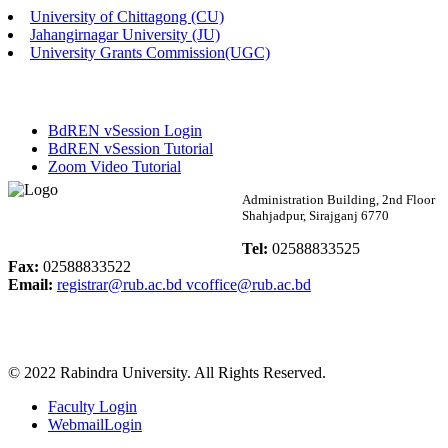
University of Chittagong (CU)
Published: 02:13pm, 7th May, 2026
Jahangirnagar University (JU)
University Grants Commission(UGC)
ম্যানেজমেন্ট বিভাগ ভর্তি বিজ্ঞপ্তি (২০২৩-২৪ শিক্ষাবর্ষ)
Published: 02:11pm, 7th May, 2026
BdREN vSession Login
ভর্তি বিজ্ঞপ্তি সমাজবিজ্ঞান বিভাগ (১ম বর্ষ ২য় সেমি.)
BdREN vSession Tutorial
Zoom Video Tutorial
Published: 02:07pm, 7th May, 2026
Rabindra University
Administration Building, 2nd Floor
Shahjadpur, Sirajganj 6770
ফরম পূরণ বিজ্ঞপ্তি, সমাজবিজ্ঞান বিভাগ (শিক্ষাবর্ষ: ২০২৩-২৪)
Bangladesh
Tel:
02588833525
Published: 03:09pm, 30th Apr, 2026
Fax:
02588833522
Email:
registrar@rub.ac.bd
vcoffice@rub.ac.bd
ছাত্রী হল (অস্থায়ী)-এ সিট বরাদ্দ সংক্রান্ত অফিস বিজ্ঞপ্তি
Published: 03:07pm, 30th Apr, 2026
© 2022 Rabindra University. All Rights Reserved.
ভর্তি বিজ্ঞপ্তি, সমাজবিজ্ঞান বিভাগ (শিক্ষাবর্ষ: 2023-24)
Faculty Login
Published: 03:05pm, 30th Apr, 2026
WebmailLogin