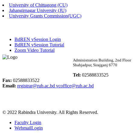
University of Chittagong (CU)
Published: 02:58pm, 14th May, 2026
Jahangirnagar University (JU)
University Grants Commission(UGC)
ভর্তি বিজ্ঞপ্তি (সংগীত বিভাগ)
Published: 02:15pm, 7th May, 2026
BdREN vSession Login
ভর্তি বিজ্ঞপ্তি সমাজবিজ্ঞান বিভাগ ( ৩য় বর্ষ ১ম সেমি.)
BdREN vSession Tutorial
Zoom Video Tutorial
Published: 02:13pm, 7th May, 2026
Rabindra University
Administration Building, 2nd Floor
Shahjadpur, Sirajganj 6770
ম্যানেজমেন্ট বিভাগ ভর্তি বিজ্ঞপ্তি (২০২৩-২৪ শিক্ষাবর্ষ)
Bangladesh
Tel:
02588833525
Published: 02:11pm, 7th May, 2026
Fax:
02588833522
Email:
registrar@rub.ac.bd
vcoffice@rub.ac.bd
ভর্তি বিজ্ঞপ্তি সমাজবিজ্ঞান বিভাগ (১ম বর্ষ ২য় সেমি.)
Published: 02:07pm, 7th May, 2026
© 2022 Rabindra University. All Rights Reserved.
ফরম পূরণ বিজ্ঞপ্তি, সমাজবিজ্ঞান বিভাগ (শিক্ষাবর্ষ: ২০২৩-২৪)
Faculty Login
Published: 03:09pm, 30th Apr, 2026
WebmailLogin