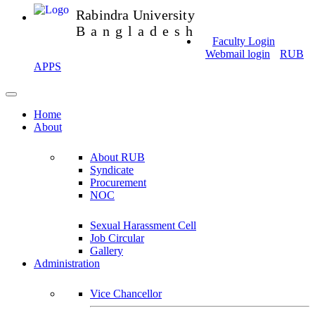
Rabindra University
Bangladesh
Faculty Login
Webmail login
RUB
APPS
Home
About
About RUB
Syndicate
Procurement
NOC
Sexual Harassment Cell
Job Circular
Gallery
Administration
Vice Chancellor