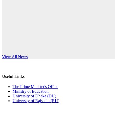
Published: 03:44pm, 5th Jul, 2026
anniversary
নিয়োগ পরীক্ষা স্থগিত (বাবুর্চি)
Read More
Published: 07:04pm, 8th Jun, 2026
নিয়োগ পরীক্ষা স্থগিত বিজ্ঞপ্তি
Published: 12:24pm, 8th Jun, 2026
দরপত্র বিজ্ঞপ্তি (ছাত্রী হলের বৈদ্যুতিক সরঞ্জামাদি)
s World Teachers’ Day
View All News
Published: 04:24pm, 21st May, 2026
প্রচারিত অসত্য ও বিভ্রান্তিকার সংবাদের প্রতিবাদ
Useful Links
Published: 10:58pm, 19th May, 2026
The Prime Minister's Office
Ministry of Education
অফিস বিজ্ঞপ্তি (অস্থায়ী ছাত্রী হল)
University of Dhaka (DU)
University of Rajshahi (RU)
Published: 03:48pm, 19th May, 2026
অফিস বিজ্ঞপ্তি ছুটি