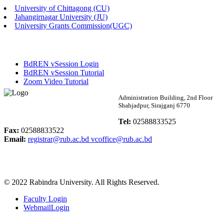
University of Chittagong (CU)
Published: 03:46pm, 19th May, 2026
Jahangirnagar University (JU)
University Grants Commission(UGC)
নিয়োগ পরীক্ষা স্থগিত বিজ্ঞপ্তি
Published: 03:45pm, 17th May, 2026
BdREN vSession Login
অফিস বিজ্ঞপ্তি (ছাত্রী হল)
BdREN vSession Tutorial
Zoom Video Tutorial
Published: 02:58pm, 14th May, 2026
Rabindra University
Administration Building, 2nd Floor
Shahjadpur, Sirajganj 6770
ভর্তি বিজ্ঞপ্তি (সংগীত বিভাগ)
Bangladesh
Tel:
02588833525
Published: 02:15pm, 7th May, 2026
Fax:
02588833522
Email:
registrar@rub.ac.bd
vcoffice@rub.ac.bd
ভর্তি বিজ্ঞপ্তি সমাজবিজ্ঞান বিভাগ ( ৩য় বর্ষ ১ম সেমি.)
Published: 02:13pm, 7th May, 2026
© 2022 Rabindra University. All Rights Reserved.
ম্যানেজমেন্ট বিভাগ ভর্তি বিজ্ঞপ্তি (২০২৩-২৪ শিক্ষাবর্ষ)
Faculty Login
Published: 02:11pm, 7th May, 2026
WebmailLogin