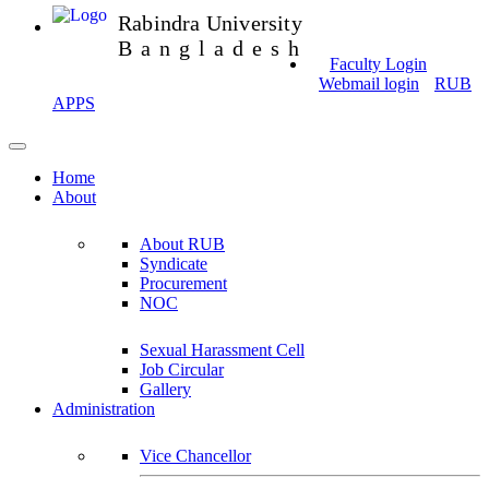
Rabindra University
Bangladesh
Faculty Login
Webmail login
RUB
APPS
Home
About
About RUB
Syndicate
Procurement
NOC
Sexual Harassment Cell
Job Circular
Gallery
Administration
Vice Chancellor