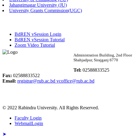
Published: 02:58pm, 14th May, 2026
Jahangirnagar University (JU)
University Grants Commission(UGC)
ভর্তি বিজ্ঞপ্তি (সংগীত বিভাগ)
Published: 02:15pm, 7th May, 2026
BdREN vSession Login
ভর্তি বিজ্ঞপ্তি সমাজবিজ্ঞান বিভাগ ( ৩য় বর্ষ ১ম সেমি.)
BdREN vSession Tutorial
Zoom Video Tutorial
Published: 02:13pm, 7th May, 2026
Rabindra University
Administration Building, 2nd Floor
Shahjadpur, Sirajganj 6770
ম্যানেজমেন্ট বিভাগ ভর্তি বিজ্ঞপ্তি (২০২৩-২৪ শিক্ষাবর্ষ)
Bangladesh
Tel:
02588833525
Published: 02:11pm, 7th May, 2026
Fax:
02588833522
Email:
registrar@rub.ac.bd
vcoffice@rub.ac.bd
ভর্তি বিজ্ঞপ্তি সমাজবিজ্ঞান বিভাগ (১ম বর্ষ ২য় সেমি.)
Published: 02:07pm, 7th May, 2026
© 2022 Rabindra University. All Rights Reserved.
ফরম পূরণ বিজ্ঞপ্তি, সমাজবিজ্ঞান বিভাগ (শিক্ষাবর্ষ: ২০২৩-২৪)
Faculty Login
Published: 03:09pm, 30th Apr, 2026
WebmailLogin
ছাত্রী হল (অস্থায়ী)-এ সিট বরাদ্দ সংক্রান্ত অফিস বিজ্ঞপ্তি
➤