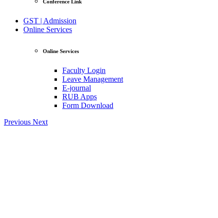
Conference Link
GST | Admission
Online Services
Online Services
Faculty Login
Leave Management
E-journal
RUB Apps
Form Download
Previous
Next
|| জিএ
View Profile
Professor Tahmina Akhtar