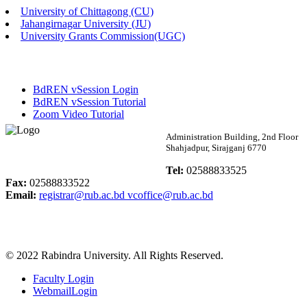
University of Chittagong (CU)
Published: 02:58pm, 14th May, 2026
Jahangirnagar University (JU)
University Grants Commission(UGC)
ভর্তি বিজ্ঞপ্তি (সংগীত বিভাগ)
Published: 02:15pm, 7th May, 2026
BdREN vSession Login
ভর্তি বিজ্ঞপ্তি সমাজবিজ্ঞান বিভাগ ( ৩য় বর্ষ ১ম সেমি.)
BdREN vSession Tutorial
Zoom Video Tutorial
Published: 02:13pm, 7th May, 2026
Rabindra University
Administration Building, 2nd Floor
Shahjadpur, Sirajganj 6770
ম্যানেজমেন্ট বিভাগ ভর্তি বিজ্ঞপ্তি (২০২৩-২৪ শিক্ষাবর্ষ)
Bangladesh
Tel:
02588833525
Published: 02:11pm, 7th May, 2026
Fax:
02588833522
Email:
registrar@rub.ac.bd
vcoffice@rub.ac.bd
ভর্তি বিজ্ঞপ্তি সমাজবিজ্ঞান বিভাগ (১ম বর্ষ ২য় সেমি.)
Published: 02:07pm, 7th May, 2026
© 2022 Rabindra University. All Rights Reserved.
ফরম পূরণ বিজ্ঞপ্তি, সমাজবিজ্ঞান বিভাগ (শিক্ষাবর্ষ: ২০২৩-২৪)
Faculty Login
Published: 03:09pm, 30th Apr, 2026
WebmailLogin