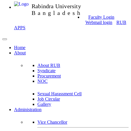
Rabindra University
Bangladesh
Faculty Login
Webmail login
RUB
APPS
Home
About
About RUB
Syndicate
Procurement
NOC
Sexual Harassment Cell
Job Circular
Gallery
Administration
Vice Chancellor