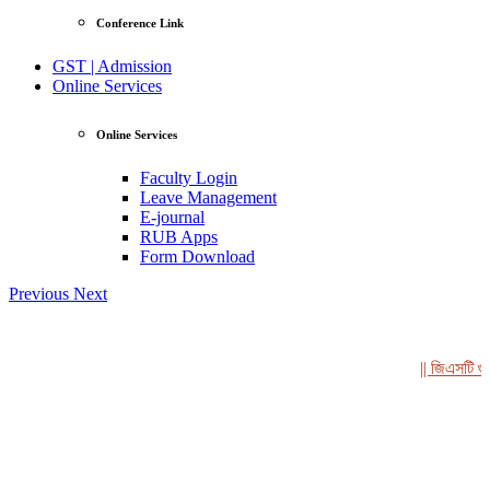
Conference Link
GST | Admission
Online Services
Online Services
Faculty Login
Leave Management
E-journal
RUB Apps
Form Download
Previous
Next
|| জিএসটি গুচ্ছভ
View Profile
Professor Tahmina Akhtar