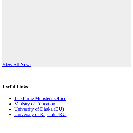
Published: 12:24pm, 8th Jun, 2026
anniversary
দরপত্র বিজ্ঞপ্তি (ছাত্রী হলের বৈদ্যুতিক সরঞ্জামাদি)
Read More
Published: 04:24pm, 21st May, 2026
প্রচারিত অসত্য ও বিভ্রান্তিকার সংবাদের প্রতিবাদ
Published: 10:58pm, 19th May, 2026
অফিস বিজ্ঞপ্তি (অস্থায়ী ছাত্রী হল)
s World Teachers’ Day
View All News
Published: 03:48pm, 19th May, 2026
অফিস বিজ্ঞপ্তি ছুটি
Useful Links
Published: 03:46pm, 19th May, 2026
The Prime Minister's Office
Ministry of Education
নিয়োগ পরীক্ষা স্থগিত বিজ্ঞপ্তি
University of Dhaka (DU)
University of Rajshahi (RU)
Published: 03:45pm, 17th May, 2026
অফিস বিজ্ঞপ্তি (ছাত্রী হল)