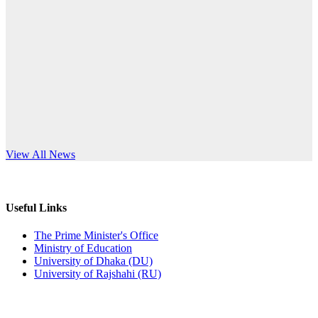
Published: 12:24pm, 8th Jun, 2026
anniversary
দরপত্র বিজ্ঞপ্তি (ছাত্রী হলের বৈদ্যুতিক সরঞ্জামাদি)
Read More
Published: 04:24pm, 21st May, 2026
প্রচারিত অসত্য ও বিভ্রান্তিকার সংবাদের প্রতিবাদ
Published: 10:58pm, 19th May, 2026
অফিস বিজ্ঞপ্তি (অস্থায়ী ছাত্রী হল)
s World Teachers’ Day
View All News
Published: 03:48pm, 19th May, 2026
অফিস বিজ্ঞপ্তি ছুটি
Useful Links
Published: 03:46pm, 19th May, 2026
The Prime Minister's Office
Ministry of Education
নিয়োগ পরীক্ষা স্থগিত বিজ্ঞপ্তি
University of Dhaka (DU)
University of Rajshahi (RU)
Published: 03:45pm, 17th May, 2026
অফিস বিজ্ঞপ্তি (ছাত্রী হল)