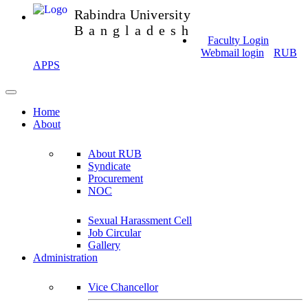
Rabindra University
Bangladesh
Faculty Login
Webmail login
RUB
APPS
Home
About
About RUB
Syndicate
Procurement
NOC
Sexual Harassment Cell
Job Circular
Gallery
Administration
Vice Chancellor