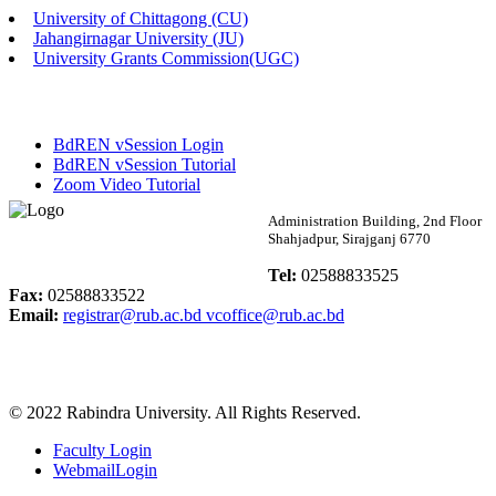
University of Chittagong (CU)
Published: 02:58pm, 14th May, 2026
Jahangirnagar University (JU)
University Grants Commission(UGC)
ভর্তি বিজ্ঞপ্তি (সংগীত বিভাগ)
Published: 02:15pm, 7th May, 2026
BdREN vSession Login
ভর্তি বিজ্ঞপ্তি সমাজবিজ্ঞান বিভাগ ( ৩য় বর্ষ ১ম সেমি.)
BdREN vSession Tutorial
Zoom Video Tutorial
Published: 02:13pm, 7th May, 2026
Rabindra University
Administration Building, 2nd Floor
Shahjadpur, Sirajganj 6770
ম্যানেজমেন্ট বিভাগ ভর্তি বিজ্ঞপ্তি (২০২৩-২৪ শিক্ষাবর্ষ)
Bangladesh
Tel:
02588833525
Published: 02:11pm, 7th May, 2026
Fax:
02588833522
Email:
registrar@rub.ac.bd
vcoffice@rub.ac.bd
ভর্তি বিজ্ঞপ্তি সমাজবিজ্ঞান বিভাগ (১ম বর্ষ ২য় সেমি.)
Published: 02:07pm, 7th May, 2026
© 2022 Rabindra University. All Rights Reserved.
ফরম পূরণ বিজ্ঞপ্তি, সমাজবিজ্ঞান বিভাগ (শিক্ষাবর্ষ: ২০২৩-২৪)
Faculty Login
Published: 03:09pm, 30th Apr, 2026
WebmailLogin