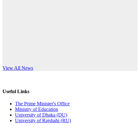
Published: 10:58pm, 19th May, 2026
anniversary
অফিস বিজ্ঞপ্তি (অস্থায়ী ছাত্রী হল)
Read More
Published: 03:48pm, 19th May, 2026
অফিস বিজ্ঞপ্তি ছুটি
Published: 03:46pm, 19th May, 2026
নিয়োগ পরীক্ষা স্থগিত বিজ্ঞপ্তি
s World Teachers’ Day
View All News
Published: 03:45pm, 17th May, 2026
অফিস বিজ্ঞপ্তি (ছাত্রী হল)
Useful Links
Published: 02:58pm, 14th May, 2026
The Prime Minister's Office
Ministry of Education
ভর্তি বিজ্ঞপ্তি (সংগীত বিভাগ)
University of Dhaka (DU)
University of Rajshahi (RU)
Published: 02:15pm, 7th May, 2026
ভর্তি বিজ্ঞপ্তি সমাজবিজ্ঞান বিভাগ ( ৩য় বর্ষ ১ম সেমি.)