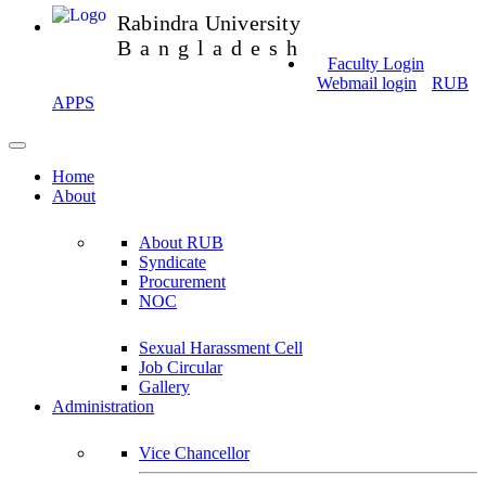
Rabindra University
Bangladesh
Faculty Login
Webmail login
RUB
APPS
Home
About
About RUB
Syndicate
Procurement
NOC
Sexual Harassment Cell
Job Circular
Gallery
Administration
Vice Chancellor