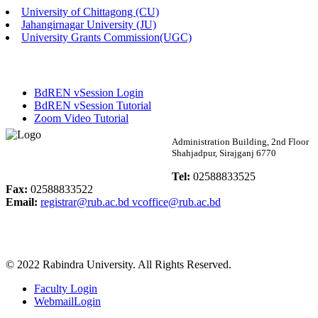
University of Chittagong (CU)
Published: 02:13pm, 7th May, 2026
Jahangirnagar University (JU)
University Grants Commission(UGC)
ম্যানেজমেন্ট বিভাগ ভর্তি বিজ্ঞপ্তি (২০২৩-২৪ শিক্ষাবর্ষ)
Published: 02:11pm, 7th May, 2026
BdREN vSession Login
ভর্তি বিজ্ঞপ্তি সমাজবিজ্ঞান বিভাগ (১ম বর্ষ ২য় সেমি.)
BdREN vSession Tutorial
Zoom Video Tutorial
Published: 02:07pm, 7th May, 2026
Rabindra University
Administration Building, 2nd Floor
Shahjadpur, Sirajganj 6770
ফরম পূরণ বিজ্ঞপ্তি, সমাজবিজ্ঞান বিভাগ (শিক্ষাবর্ষ: ২০২৩-২৪)
Bangladesh
Tel:
02588833525
Published: 03:09pm, 30th Apr, 2026
Fax:
02588833522
Email:
registrar@rub.ac.bd
vcoffice@rub.ac.bd
ছাত্রী হল (অস্থায়ী)-এ সিট বরাদ্দ সংক্রান্ত অফিস বিজ্ঞপ্তি
Published: 03:07pm, 30th Apr, 2026
© 2022 Rabindra University. All Rights Reserved.
ভর্তি বিজ্ঞপ্তি, সমাজবিজ্ঞান বিভাগ (শিক্ষাবর্ষ: 2023-24)
Faculty Login
Published: 03:05pm, 30th Apr, 2026
WebmailLogin