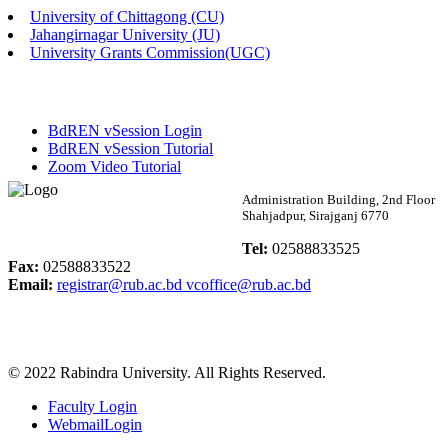
University of Chittagong (CU)
Published: 02:58pm, 14th May, 2026
Jahangirnagar University (JU)
University Grants Commission(UGC)
ভর্তি বিজ্ঞপ্তি (সংগীত বিভাগ)
Published: 02:15pm, 7th May, 2026
BdREN vSession Login
ভর্তি বিজ্ঞপ্তি সমাজবিজ্ঞান বিভাগ ( ৩য় বর্ষ ১ম সেমি.)
BdREN vSession Tutorial
Zoom Video Tutorial
Published: 02:13pm, 7th May, 2026
Rabindra University
Administration Building, 2nd Floor
Shahjadpur, Sirajganj 6770
ম্যানেজমেন্ট বিভাগ ভর্তি বিজ্ঞপ্তি (২০২৩-২৪ শিক্ষাবর্ষ)
Bangladesh
Tel:
02588833525
Published: 02:11pm, 7th May, 2026
Fax:
02588833522
Email:
registrar@rub.ac.bd
vcoffice@rub.ac.bd
ভর্তি বিজ্ঞপ্তি সমাজবিজ্ঞান বিভাগ (১ম বর্ষ ২য় সেমি.)
Published: 02:07pm, 7th May, 2026
© 2022 Rabindra University. All Rights Reserved.
ফরম পূরণ বিজ্ঞপ্তি, সমাজবিজ্ঞান বিভাগ (শিক্ষাবর্ষ: ২০২৩-২৪)
Faculty Login
Published: 03:09pm, 30th Apr, 2026
WebmailLogin