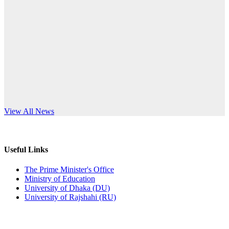
Published: 12:24pm, 8th Jun, 2026
anniversary
দরপত্র বিজ্ঞপ্তি (ছাত্রী হলের বৈদ্যুতিক সরঞ্জামাদি)
Read More
Published: 04:24pm, 21st May, 2026
প্রচারিত অসত্য ও বিভ্রান্তিকার সংবাদের প্রতিবাদ
Published: 10:58pm, 19th May, 2026
অফিস বিজ্ঞপ্তি (অস্থায়ী ছাত্রী হল)
s World Teachers’ Day
View All News
Published: 03:48pm, 19th May, 2026
অফিস বিজ্ঞপ্তি ছুটি
Useful Links
Published: 03:46pm, 19th May, 2026
The Prime Minister's Office
Ministry of Education
নিয়োগ পরীক্ষা স্থগিত বিজ্ঞপ্তি
University of Dhaka (DU)
University of Rajshahi (RU)
Published: 03:45pm, 17th May, 2026
অফিস বিজ্ঞপ্তি (ছাত্রী হল)