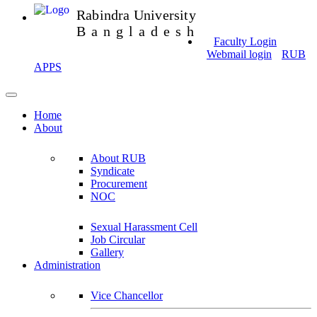
Rabindra University
Bangladesh
Faculty Login
Webmail login
RUB
APPS
Home
About
About RUB
Syndicate
Procurement
NOC
Sexual Harassment Cell
Job Circular
Gallery
Administration
Vice Chancellor