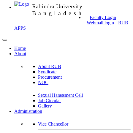
Rabindra University
Bangladesh
Faculty Login
Webmail login
RUB
APPS
Home
About
About RUB
Syndicate
Procurement
NOC
Sexual Harassment Cell
Job Circular
Gallery
Administration
Vice Chancellor