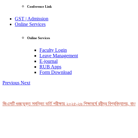
Conference Link
GST | Admission
Online Services
Online Services
Faculty Login
Leave Management
E-journal
RUB Apps
Form Download
Previous
Next
জিএসটি গুচ্ছভুক্ত সমন্বিত ভর্তি পরীক্ষায় ২০২৫-২৬ শিক্ষাবর্ষে রবীন্দ্র বিশ্ববিদ্যালয়, বাংল
View Profile
Professor Tahmina Akhtar