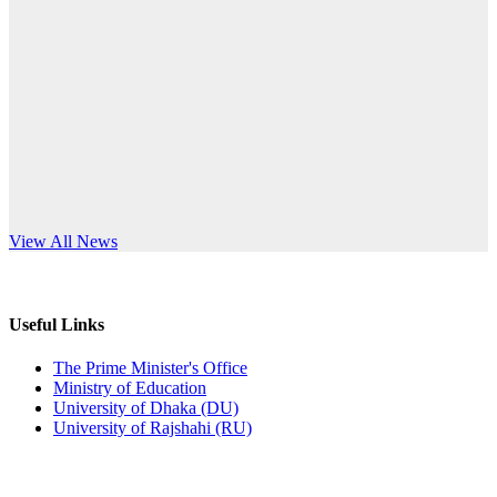
Published: 12:24pm, 8th Jun, 2026
anniversary
দরপত্র বিজ্ঞপ্তি (ছাত্রী হলের বৈদ্যুতিক সরঞ্জামাদি)
Read More
Published: 04:24pm, 21st May, 2026
প্রচারিত অসত্য ও বিভ্রান্তিকার সংবাদের প্রতিবাদ
Published: 10:58pm, 19th May, 2026
অফিস বিজ্ঞপ্তি (অস্থায়ী ছাত্রী হল)
s World Teachers’ Day
View All News
Published: 03:48pm, 19th May, 2026
অফিস বিজ্ঞপ্তি ছুটি
Useful Links
Published: 03:46pm, 19th May, 2026
The Prime Minister's Office
Ministry of Education
নিয়োগ পরীক্ষা স্থগিত বিজ্ঞপ্তি
University of Dhaka (DU)
University of Rajshahi (RU)
Published: 03:45pm, 17th May, 2026
অফিস বিজ্ঞপ্তি (ছাত্রী হল)