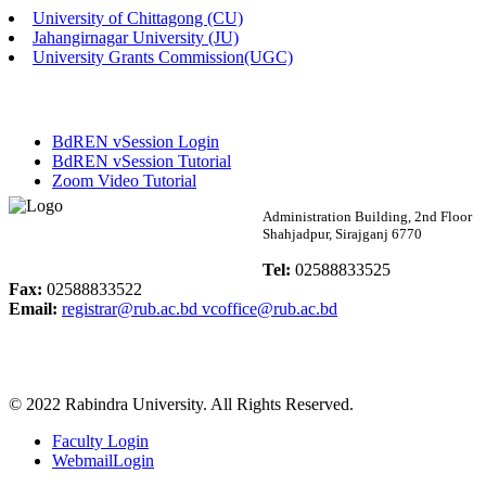
University of Chittagong (CU)
Published: 02:58pm, 14th May, 2026
Jahangirnagar University (JU)
University Grants Commission(UGC)
ভর্তি বিজ্ঞপ্তি (সংগীত বিভাগ)
Published: 02:15pm, 7th May, 2026
BdREN vSession Login
ভর্তি বিজ্ঞপ্তি সমাজবিজ্ঞান বিভাগ ( ৩য় বর্ষ ১ম সেমি.)
BdREN vSession Tutorial
Zoom Video Tutorial
Published: 02:13pm, 7th May, 2026
Rabindra University
Administration Building, 2nd Floor
Shahjadpur, Sirajganj 6770
ম্যানেজমেন্ট বিভাগ ভর্তি বিজ্ঞপ্তি (২০২৩-২৪ শিক্ষাবর্ষ)
Bangladesh
Tel:
02588833525
Published: 02:11pm, 7th May, 2026
Fax:
02588833522
Email:
registrar@rub.ac.bd
vcoffice@rub.ac.bd
ভর্তি বিজ্ঞপ্তি সমাজবিজ্ঞান বিভাগ (১ম বর্ষ ২য় সেমি.)
Published: 02:07pm, 7th May, 2026
© 2022 Rabindra University. All Rights Reserved.
ফরম পূরণ বিজ্ঞপ্তি, সমাজবিজ্ঞান বিভাগ (শিক্ষাবর্ষ: ২০২৩-২৪)
Faculty Login
Published: 03:09pm, 30th Apr, 2026
WebmailLogin