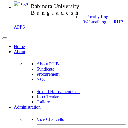
Rabindra University
Bangladesh
Faculty Login
Webmail login
RUB
APPS
Home
About
About RUB
Syndicate
Procurement
NOC
Sexual Harassment Cell
Job Circular
Gallery
Administration
Vice Chancellor