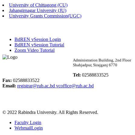
University of Chittagong (CU)
Published: 02:13pm, 7th May, 2026
Jahangirnagar University (JU)
University Grants Commission(UGC)
ম্যানেজমেন্ট বিভাগ ভর্তি বিজ্ঞপ্তি (২০২৩-২৪ শিক্ষাবর্ষ)
Published: 02:11pm, 7th May, 2026
BdREN vSession Login
ভর্তি বিজ্ঞপ্তি সমাজবিজ্ঞান বিভাগ (১ম বর্ষ ২য় সেমি.)
BdREN vSession Tutorial
Zoom Video Tutorial
Published: 02:07pm, 7th May, 2026
Rabindra University
Administration Building, 2nd Floor
Shahjadpur, Sirajganj 6770
ফরম পূরণ বিজ্ঞপ্তি, সমাজবিজ্ঞান বিভাগ (শিক্ষাবর্ষ: ২০২৩-২৪)
Bangladesh
Tel:
02588833525
Published: 03:09pm, 30th Apr, 2026
Fax:
02588833522
Email:
registrar@rub.ac.bd
vcoffice@rub.ac.bd
ছাত্রী হল (অস্থায়ী)-এ সিট বরাদ্দ সংক্রান্ত অফিস বিজ্ঞপ্তি
Published: 03:07pm, 30th Apr, 2026
© 2022 Rabindra University. All Rights Reserved.
ভর্তি বিজ্ঞপ্তি, সমাজবিজ্ঞান বিভাগ (শিক্ষাবর্ষ: 2023-24)
Faculty Login
Published: 03:05pm, 30th Apr, 2026
WebmailLogin