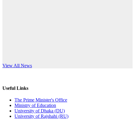
Published: 10:58pm, 19th May, 2026
anniversary
অফিস বিজ্ঞপ্তি (অস্থায়ী ছাত্রী হল)
Read More
Published: 03:48pm, 19th May, 2026
অফিস বিজ্ঞপ্তি ছুটি
Published: 03:46pm, 19th May, 2026
নিয়োগ পরীক্ষা স্থগিত বিজ্ঞপ্তি
s World Teachers’ Day
View All News
Published: 03:45pm, 17th May, 2026
অফিস বিজ্ঞপ্তি (ছাত্রী হল)
Useful Links
Published: 02:58pm, 14th May, 2026
The Prime Minister's Office
Ministry of Education
ভর্তি বিজ্ঞপ্তি (সংগীত বিভাগ)
University of Dhaka (DU)
University of Rajshahi (RU)
Published: 02:15pm, 7th May, 2026
ভর্তি বিজ্ঞপ্তি সমাজবিজ্ঞান বিভাগ ( ৩য় বর্ষ ১ম সেমি.)