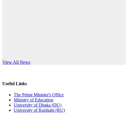
Published: 10:58pm, 19th May, 2026
anniversary
অফিস বিজ্ঞপ্তি (অস্থায়ী ছাত্রী হল)
Read More
Published: 03:48pm, 19th May, 2026
অফিস বিজ্ঞপ্তি ছুটি
Published: 03:46pm, 19th May, 2026
নিয়োগ পরীক্ষা স্থগিত বিজ্ঞপ্তি
s World Teachers’ Day
View All News
Published: 03:45pm, 17th May, 2026
অফিস বিজ্ঞপ্তি (ছাত্রী হল)
Useful Links
Published: 02:58pm, 14th May, 2026
The Prime Minister's Office
Ministry of Education
ভর্তি বিজ্ঞপ্তি (সংগীত বিভাগ)
University of Dhaka (DU)
University of Rajshahi (RU)
Published: 02:15pm, 7th May, 2026
ভর্তি বিজ্ঞপ্তি সমাজবিজ্ঞান বিভাগ ( ৩য় বর্ষ ১ম সেমি.)