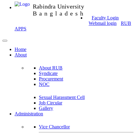
Rabindra University
Bangladesh
Faculty Login
Webmail login
RUB
APPS
Home
About
About RUB
Syndicate
Procurement
NOC
Sexual Harassment Cell
Job Circular
Gallery
Administration
Vice Chancellor