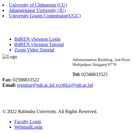
University of Chittagong (CU)
Published: 02:13pm, 7th May, 2026
Jahangirnagar University (JU)
University Grants Commission(UGC)
ম্যানেজমেন্ট বিভাগ ভর্তি বিজ্ঞপ্তি (২০২৩-২৪ শিক্ষাবর্ষ)
Published: 02:11pm, 7th May, 2026
BdREN vSession Login
ভর্তি বিজ্ঞপ্তি সমাজবিজ্ঞান বিভাগ (১ম বর্ষ ২য় সেমি.)
BdREN vSession Tutorial
Zoom Video Tutorial
Published: 02:07pm, 7th May, 2026
Rabindra University
Administration Building, 2nd Floor
Shahjadpur, Sirajganj 6770
ফরম পূরণ বিজ্ঞপ্তি, সমাজবিজ্ঞান বিভাগ (শিক্ষাবর্ষ: ২০২৩-২৪)
Bangladesh
Tel:
02588833525
Published: 03:09pm, 30th Apr, 2026
Fax:
02588833522
Email:
registrar@rub.ac.bd
vcoffice@rub.ac.bd
ছাত্রী হল (অস্থায়ী)-এ সিট বরাদ্দ সংক্রান্ত অফিস বিজ্ঞপ্তি
Published: 03:07pm, 30th Apr, 2026
© 2022 Rabindra University. All Rights Reserved.
ভর্তি বিজ্ঞপ্তি, সমাজবিজ্ঞান বিভাগ (শিক্ষাবর্ষ: 2023-24)
Faculty Login
Published: 03:05pm, 30th Apr, 2026
WebmailLogin