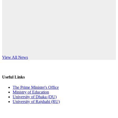
Published: 10:58pm, 19th May, 2026
anniversary
অফিস বিজ্ঞপ্তি (অস্থায়ী ছাত্রী হল)
Read More
Published: 03:48pm, 19th May, 2026
অফিস বিজ্ঞপ্তি ছুটি
Published: 03:46pm, 19th May, 2026
নিয়োগ পরীক্ষা স্থগিত বিজ্ঞপ্তি
s World Teachers’ Day
View All News
Published: 03:45pm, 17th May, 2026
অফিস বিজ্ঞপ্তি (ছাত্রী হল)
Useful Links
Published: 02:58pm, 14th May, 2026
The Prime Minister's Office
Ministry of Education
ভর্তি বিজ্ঞপ্তি (সংগীত বিভাগ)
University of Dhaka (DU)
University of Rajshahi (RU)
Published: 02:15pm, 7th May, 2026
ভর্তি বিজ্ঞপ্তি সমাজবিজ্ঞান বিভাগ ( ৩য় বর্ষ ১ম সেমি.)