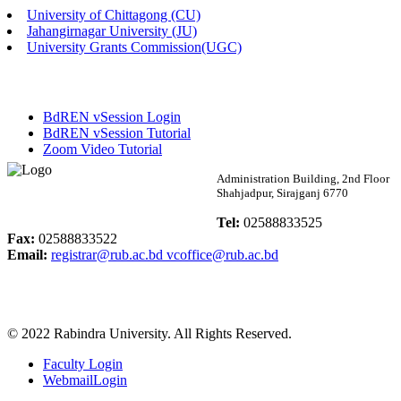
University of Chittagong (CU)
Published: 02:13pm, 7th May, 2026
Jahangirnagar University (JU)
University Grants Commission(UGC)
ম্যানেজমেন্ট বিভাগ ভর্তি বিজ্ঞপ্তি (২০২৩-২৪ শিক্ষাবর্ষ)
Published: 02:11pm, 7th May, 2026
BdREN vSession Login
ভর্তি বিজ্ঞপ্তি সমাজবিজ্ঞান বিভাগ (১ম বর্ষ ২য় সেমি.)
BdREN vSession Tutorial
Zoom Video Tutorial
Published: 02:07pm, 7th May, 2026
Rabindra University
Administration Building, 2nd Floor
Shahjadpur, Sirajganj 6770
ফরম পূরণ বিজ্ঞপ্তি, সমাজবিজ্ঞান বিভাগ (শিক্ষাবর্ষ: ২০২৩-২৪)
Bangladesh
Tel:
02588833525
Published: 03:09pm, 30th Apr, 2026
Fax:
02588833522
Email:
registrar@rub.ac.bd
vcoffice@rub.ac.bd
ছাত্রী হল (অস্থায়ী)-এ সিট বরাদ্দ সংক্রান্ত অফিস বিজ্ঞপ্তি
Published: 03:07pm, 30th Apr, 2026
© 2022 Rabindra University. All Rights Reserved.
ভর্তি বিজ্ঞপ্তি, সমাজবিজ্ঞান বিভাগ (শিক্ষাবর্ষ: 2023-24)
Faculty Login
Published: 03:05pm, 30th Apr, 2026
WebmailLogin