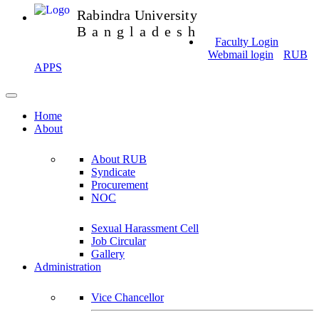
Rabindra University
Bangladesh
Faculty Login
Webmail login
RUB
APPS
Home
About
About RUB
Syndicate
Procurement
NOC
Sexual Harassment Cell
Job Circular
Gallery
Administration
Vice Chancellor