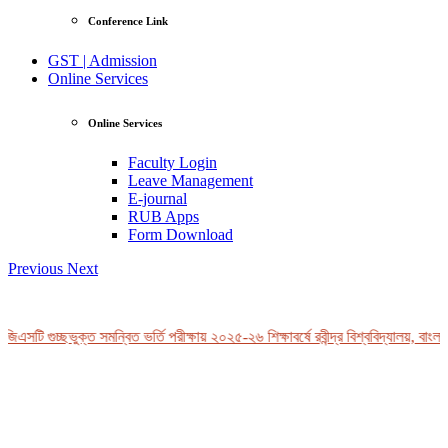
Conference Link
GST | Admission
Online Services
Online Services
Faculty Login
Leave Management
E-journal
RUB Apps
Form Download
Previous
Next
িএসটি গুচ্ছভুক্ত সমন্বিত ভর্তি পরীক্ষায় ২০২৫-২৬ শিক্ষাবর্ষে রবীন্দ্র বিশ্ববিদ্যালয়, বাংলা
View Profile
Professor Tahmina Akhtar