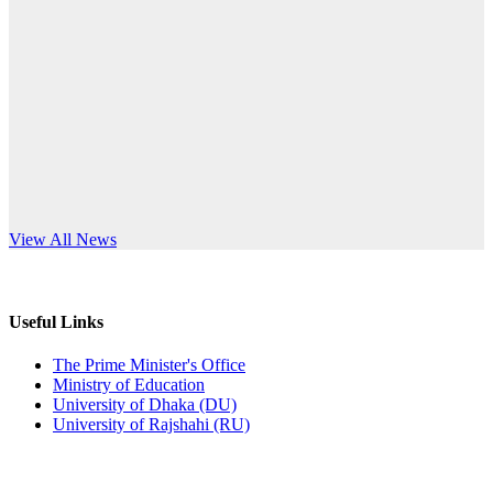
Published: 12:35pm, 7th Jul, 2026
anniversary
ভর্তি বিজ্ঞপ্তি
Read More
Published: 03:44pm, 5th Jul, 2026
নিয়োগ পরীক্ষা স্থগিত (বাবুর্চি)
Published: 07:04pm, 8th Jun, 2026
নিয়োগ পরীক্ষা স্থগিত বিজ্ঞপ্তি
s World Teachers’ Day
View All News
Published: 12:24pm, 8th Jun, 2026
দরপত্র বিজ্ঞপ্তি (ছাত্রী হলের বৈদ্যুতিক সরঞ্জামাদি)
Useful Links
Published: 04:24pm, 21st May, 2026
The Prime Minister's Office
Ministry of Education
প্রচারিত অসত্য ও বিভ্রান্তিকার সংবাদের প্রতিবাদ
University of Dhaka (DU)
University of Rajshahi (RU)
Published: 10:58pm, 19th May, 2026
অফিস বিজ্ঞপ্তি (অস্থায়ী ছাত্রী হল)