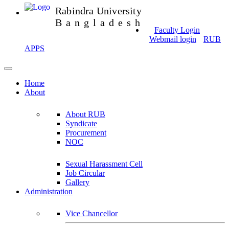
Rabindra University
Bangladesh
Faculty Login
Webmail login
RUB
APPS
Home
About
About RUB
Syndicate
Procurement
NOC
Sexual Harassment Cell
Job Circular
Gallery
Administration
Vice Chancellor