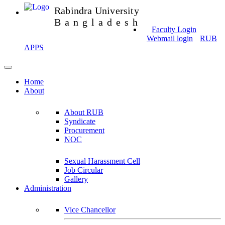
Rabindra University
Bangladesh
Faculty Login
Webmail login
RUB
APPS
Home
About
About RUB
Syndicate
Procurement
NOC
Sexual Harassment Cell
Job Circular
Gallery
Administration
Vice Chancellor