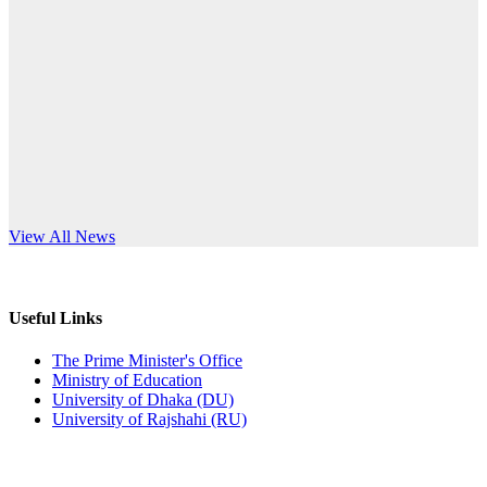
Published: 10:58pm, 19th May, 2026
anniversary
অফিস বিজ্ঞপ্তি (অস্থায়ী ছাত্রী হল)
Read More
Published: 03:48pm, 19th May, 2026
অফিস বিজ্ঞপ্তি ছুটি
Published: 03:46pm, 19th May, 2026
নিয়োগ পরীক্ষা স্থগিত বিজ্ঞপ্তি
s World Teachers’ Day
View All News
Published: 03:45pm, 17th May, 2026
অফিস বিজ্ঞপ্তি (ছাত্রী হল)
Useful Links
Published: 02:58pm, 14th May, 2026
The Prime Minister's Office
Ministry of Education
ভর্তি বিজ্ঞপ্তি (সংগীত বিভাগ)
University of Dhaka (DU)
University of Rajshahi (RU)
Published: 02:15pm, 7th May, 2026
ভর্তি বিজ্ঞপ্তি সমাজবিজ্ঞান বিভাগ ( ৩য় বর্ষ ১ম সেমি.)