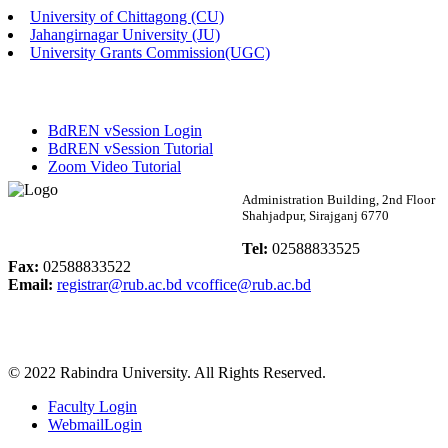
University of Chittagong (CU)
Published: 02:13pm, 7th May, 2026
Jahangirnagar University (JU)
University Grants Commission(UGC)
ম্যানেজমেন্ট বিভাগ ভর্তি বিজ্ঞপ্তি (২০২৩-২৪ শিক্ষাবর্ষ)
Published: 02:11pm, 7th May, 2026
BdREN vSession Login
ভর্তি বিজ্ঞপ্তি সমাজবিজ্ঞান বিভাগ (১ম বর্ষ ২য় সেমি.)
BdREN vSession Tutorial
Zoom Video Tutorial
Published: 02:07pm, 7th May, 2026
Rabindra University
Administration Building, 2nd Floor
Shahjadpur, Sirajganj 6770
ফরম পূরণ বিজ্ঞপ্তি, সমাজবিজ্ঞান বিভাগ (শিক্ষাবর্ষ: ২০২৩-২৪)
Bangladesh
Tel:
02588833525
Published: 03:09pm, 30th Apr, 2026
Fax:
02588833522
Email:
registrar@rub.ac.bd
vcoffice@rub.ac.bd
ছাত্রী হল (অস্থায়ী)-এ সিট বরাদ্দ সংক্রান্ত অফিস বিজ্ঞপ্তি
Published: 03:07pm, 30th Apr, 2026
© 2022 Rabindra University. All Rights Reserved.
ভর্তি বিজ্ঞপ্তি, সমাজবিজ্ঞান বিভাগ (শিক্ষাবর্ষ: 2023-24)
Faculty Login
Published: 03:05pm, 30th Apr, 2026
WebmailLogin