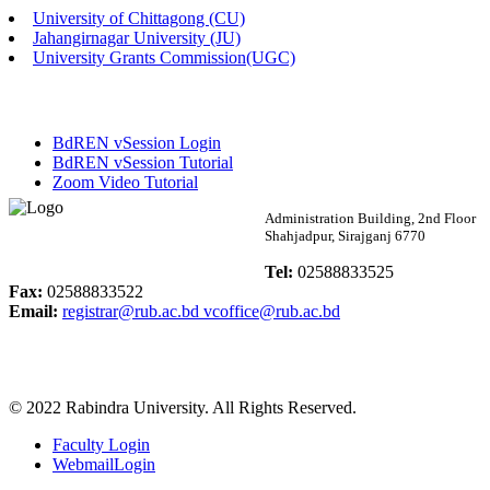
University of Chittagong (CU)
Published: 02:13pm, 7th May, 2026
Jahangirnagar University (JU)
University Grants Commission(UGC)
ম্যানেজমেন্ট বিভাগ ভর্তি বিজ্ঞপ্তি (২০২৩-২৪ শিক্ষাবর্ষ)
Published: 02:11pm, 7th May, 2026
BdREN vSession Login
ভর্তি বিজ্ঞপ্তি সমাজবিজ্ঞান বিভাগ (১ম বর্ষ ২য় সেমি.)
BdREN vSession Tutorial
Zoom Video Tutorial
Published: 02:07pm, 7th May, 2026
Rabindra University
Administration Building, 2nd Floor
Shahjadpur, Sirajganj 6770
ফরম পূরণ বিজ্ঞপ্তি, সমাজবিজ্ঞান বিভাগ (শিক্ষাবর্ষ: ২০২৩-২৪)
Bangladesh
Tel:
02588833525
Published: 03:09pm, 30th Apr, 2026
Fax:
02588833522
Email:
registrar@rub.ac.bd
vcoffice@rub.ac.bd
ছাত্রী হল (অস্থায়ী)-এ সিট বরাদ্দ সংক্রান্ত অফিস বিজ্ঞপ্তি
Published: 03:07pm, 30th Apr, 2026
© 2022 Rabindra University. All Rights Reserved.
ভর্তি বিজ্ঞপ্তি, সমাজবিজ্ঞান বিভাগ (শিক্ষাবর্ষ: 2023-24)
Faculty Login
Published: 03:05pm, 30th Apr, 2026
WebmailLogin