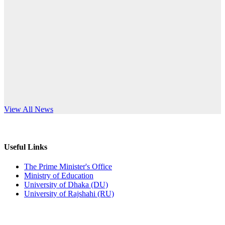
Published: 10:58pm, 19th May, 2026
anniversary
অফিস বিজ্ঞপ্তি (অস্থায়ী ছাত্রী হল)
Read More
Published: 03:48pm, 19th May, 2026
অফিস বিজ্ঞপ্তি ছুটি
Published: 03:46pm, 19th May, 2026
নিয়োগ পরীক্ষা স্থগিত বিজ্ঞপ্তি
s World Teachers’ Day
View All News
Published: 03:45pm, 17th May, 2026
অফিস বিজ্ঞপ্তি (ছাত্রী হল)
Useful Links
Published: 02:58pm, 14th May, 2026
The Prime Minister's Office
Ministry of Education
ভর্তি বিজ্ঞপ্তি (সংগীত বিভাগ)
University of Dhaka (DU)
University of Rajshahi (RU)
Published: 02:15pm, 7th May, 2026
ভর্তি বিজ্ঞপ্তি সমাজবিজ্ঞান বিভাগ ( ৩য় বর্ষ ১ম সেমি.)