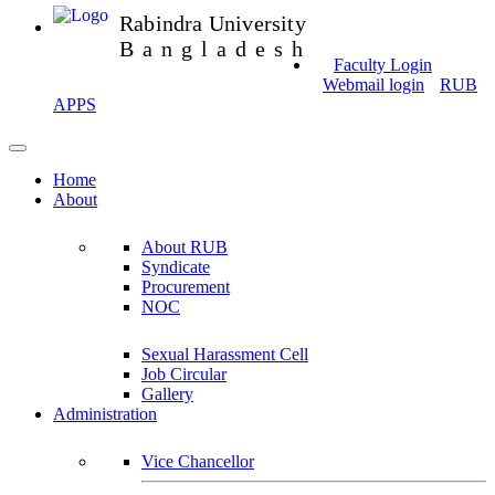
Rabindra University
Bangladesh
Faculty Login
Webmail login
RUB
APPS
Home
About
About RUB
Syndicate
Procurement
NOC
Sexual Harassment Cell
Job Circular
Gallery
Administration
Vice Chancellor