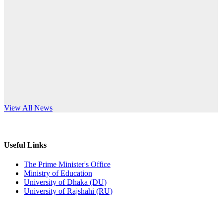
Published: 12:24pm, 8th Jun, 2026
anniversary
দরপত্র বিজ্ঞপ্তি (ছাত্রী হলের বৈদ্যুতিক সরঞ্জামাদি)
Read More
Published: 04:24pm, 21st May, 2026
প্রচারিত অসত্য ও বিভ্রান্তিকার সংবাদের প্রতিবাদ
Published: 10:58pm, 19th May, 2026
অফিস বিজ্ঞপ্তি (অস্থায়ী ছাত্রী হল)
s World Teachers’ Day
View All News
Published: 03:48pm, 19th May, 2026
অফিস বিজ্ঞপ্তি ছুটি
Useful Links
Published: 03:46pm, 19th May, 2026
The Prime Minister's Office
Ministry of Education
নিয়োগ পরীক্ষা স্থগিত বিজ্ঞপ্তি
University of Dhaka (DU)
University of Rajshahi (RU)
Published: 03:45pm, 17th May, 2026
অফিস বিজ্ঞপ্তি (ছাত্রী হল)