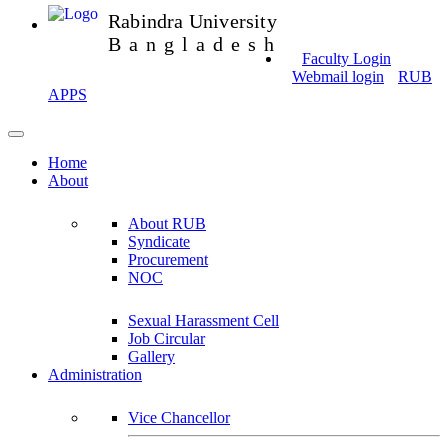
Rabindra University
Bangladesh
Faculty Login
Webmail login
RUB
APPS
Home
About
About RUB
Syndicate
Procurement
NOC
Sexual Harassment Cell
Job Circular
Gallery
Administration
Vice Chancellor