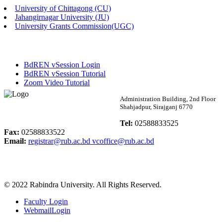
University of Chittagong (CU)
Published: 02:58pm, 14th May, 2026
Jahangirnagar University (JU)
University Grants Commission(UGC)
ভর্তি বিজ্ঞপ্তি (সংগীত বিভাগ)
Published: 02:15pm, 7th May, 2026
BdREN vSession Login
ভর্তি বিজ্ঞপ্তি সমাজবিজ্ঞান বিভাগ ( ৩য় বর্ষ ১ম সেমি.)
BdREN vSession Tutorial
Zoom Video Tutorial
Published: 02:13pm, 7th May, 2026
Rabindra University
Administration Building, 2nd Floor
Shahjadpur, Sirajganj 6770
ম্যানেজমেন্ট বিভাগ ভর্তি বিজ্ঞপ্তি (২০২৩-২৪ শিক্ষাবর্ষ)
Bangladesh
Tel:
02588833525
Published: 02:11pm, 7th May, 2026
Fax:
02588833522
Email:
registrar@rub.ac.bd
vcoffice@rub.ac.bd
ভর্তি বিজ্ঞপ্তি সমাজবিজ্ঞান বিভাগ (১ম বর্ষ ২য় সেমি.)
Published: 02:07pm, 7th May, 2026
© 2022 Rabindra University. All Rights Reserved.
ফরম পূরণ বিজ্ঞপ্তি, সমাজবিজ্ঞান বিভাগ (শিক্ষাবর্ষ: ২০২৩-২৪)
Faculty Login
Published: 03:09pm, 30th Apr, 2026
WebmailLogin