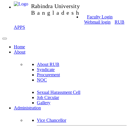
Rabindra University
Bangladesh
Faculty Login
Webmail login
RUB
APPS
Home
About
About RUB
Syndicate
Procurement
NOC
Sexual Harassment Cell
Job Circular
Gallery
Administration
Vice Chancellor