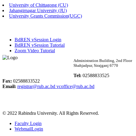
University of Chittagong (CU)
Published: 02:13pm, 7th May, 2026
Jahangirnagar University (JU)
University Grants Commission(UGC)
ম্যানেজমেন্ট বিভাগ ভর্তি বিজ্ঞপ্তি (২০২৩-২৪ শিক্ষাবর্ষ)
Published: 02:11pm, 7th May, 2026
BdREN vSession Login
ভর্তি বিজ্ঞপ্তি সমাজবিজ্ঞান বিভাগ (১ম বর্ষ ২য় সেমি.)
BdREN vSession Tutorial
Zoom Video Tutorial
Published: 02:07pm, 7th May, 2026
Rabindra University
Administration Building, 2nd Floor
Shahjadpur, Sirajganj 6770
ফরম পূরণ বিজ্ঞপ্তি, সমাজবিজ্ঞান বিভাগ (শিক্ষাবর্ষ: ২০২৩-২৪)
Bangladesh
Tel:
02588833525
Published: 03:09pm, 30th Apr, 2026
Fax:
02588833522
Email:
registrar@rub.ac.bd
vcoffice@rub.ac.bd
ছাত্রী হল (অস্থায়ী)-এ সিট বরাদ্দ সংক্রান্ত অফিস বিজ্ঞপ্তি
Published: 03:07pm, 30th Apr, 2026
© 2022 Rabindra University. All Rights Reserved.
ভর্তি বিজ্ঞপ্তি, সমাজবিজ্ঞান বিভাগ (শিক্ষাবর্ষ: 2023-24)
Faculty Login
Published: 03:05pm, 30th Apr, 2026
WebmailLogin