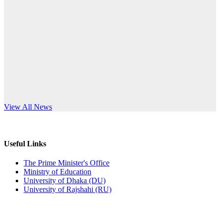
Published: 10:58pm, 19th May, 2026
anniversary
অফিস বিজ্ঞপ্তি (অস্থায়ী ছাত্রী হল)
Read More
Published: 03:48pm, 19th May, 2026
অফিস বিজ্ঞপ্তি ছুটি
Published: 03:46pm, 19th May, 2026
নিয়োগ পরীক্ষা স্থগিত বিজ্ঞপ্তি
s World Teachers’ Day
View All News
Published: 03:45pm, 17th May, 2026
অফিস বিজ্ঞপ্তি (ছাত্রী হল)
Useful Links
Published: 02:58pm, 14th May, 2026
The Prime Minister's Office
Ministry of Education
ভর্তি বিজ্ঞপ্তি (সংগীত বিভাগ)
University of Dhaka (DU)
University of Rajshahi (RU)
Published: 02:15pm, 7th May, 2026
ভর্তি বিজ্ঞপ্তি সমাজবিজ্ঞান বিভাগ ( ৩য় বর্ষ ১ম সেমি.)