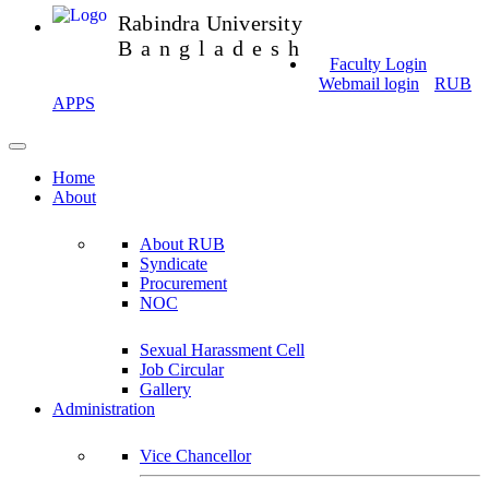
Rabindra University
Bangladesh
Faculty Login
Webmail login
RUB
APPS
Home
About
About RUB
Syndicate
Procurement
NOC
Sexual Harassment Cell
Job Circular
Gallery
Administration
Vice Chancellor