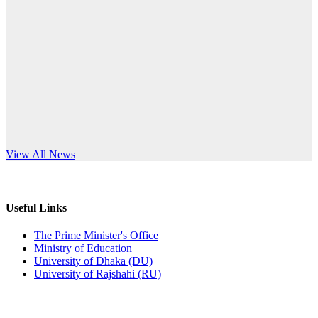
Published: 03:44pm, 5th Jul, 2026
anniversary
নিয়োগ পরীক্ষা স্থগিত (বাবুর্চি)
Read More
Published: 07:04pm, 8th Jun, 2026
নিয়োগ পরীক্ষা স্থগিত বিজ্ঞপ্তি
Published: 12:24pm, 8th Jun, 2026
দরপত্র বিজ্ঞপ্তি (ছাত্রী হলের বৈদ্যুতিক সরঞ্জামাদি)
s World Teachers’ Day
View All News
Published: 04:24pm, 21st May, 2026
প্রচারিত অসত্য ও বিভ্রান্তিকার সংবাদের প্রতিবাদ
Useful Links
Published: 10:58pm, 19th May, 2026
The Prime Minister's Office
Ministry of Education
অফিস বিজ্ঞপ্তি (অস্থায়ী ছাত্রী হল)
University of Dhaka (DU)
University of Rajshahi (RU)
Published: 03:48pm, 19th May, 2026
অফিস বিজ্ঞপ্তি ছুটি