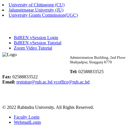
University of Chittagong (CU)
Published: 03:46pm, 19th May, 2026
Jahangirnagar University (JU)
University Grants Commission(UGC)
নিয়োগ পরীক্ষা স্থগিত বিজ্ঞপ্তি
Published: 03:45pm, 17th May, 2026
BdREN vSession Login
অফিস বিজ্ঞপ্তি (ছাত্রী হল)
BdREN vSession Tutorial
Zoom Video Tutorial
Published: 02:58pm, 14th May, 2026
Rabindra University
Administration Building, 2nd Floor
Shahjadpur, Sirajganj 6770
ভর্তি বিজ্ঞপ্তি (সংগীত বিভাগ)
Bangladesh
Tel:
02588833525
Published: 02:15pm, 7th May, 2026
Fax:
02588833522
Email:
registrar@rub.ac.bd
vcoffice@rub.ac.bd
ভর্তি বিজ্ঞপ্তি সমাজবিজ্ঞান বিভাগ ( ৩য় বর্ষ ১ম সেমি.)
Published: 02:13pm, 7th May, 2026
© 2022 Rabindra University. All Rights Reserved.
ম্যানেজমেন্ট বিভাগ ভর্তি বিজ্ঞপ্তি (২০২৩-২৪ শিক্ষাবর্ষ)
Faculty Login
Published: 02:11pm, 7th May, 2026
WebmailLogin