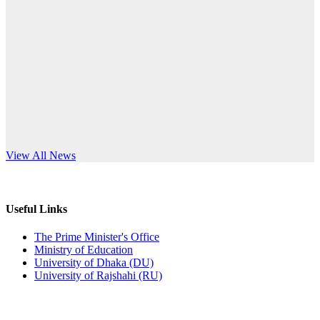
Published: 10:58pm, 19th May, 2026
anniversary
অফিস বিজ্ঞপ্তি (অস্থায়ী ছাত্রী হল)
Read More
Published: 03:48pm, 19th May, 2026
অফিস বিজ্ঞপ্তি ছুটি
Published: 03:46pm, 19th May, 2026
নিয়োগ পরীক্ষা স্থগিত বিজ্ঞপ্তি
s World Teachers’ Day
View All News
Published: 03:45pm, 17th May, 2026
অফিস বিজ্ঞপ্তি (ছাত্রী হল)
Useful Links
Published: 02:58pm, 14th May, 2026
The Prime Minister's Office
Ministry of Education
ভর্তি বিজ্ঞপ্তি (সংগীত বিভাগ)
University of Dhaka (DU)
University of Rajshahi (RU)
Published: 02:15pm, 7th May, 2026
ভর্তি বিজ্ঞপ্তি সমাজবিজ্ঞান বিভাগ ( ৩য় বর্ষ ১ম সেমি.)