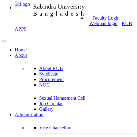
Rabindra University
Bangladesh
Faculty Login
Webmail login
RUB
APPS
Home
About
About RUB
Syndicate
Procurement
NOC
Sexual Harassment Cell
Job Circular
Gallery
Administration
Vice Chancellor