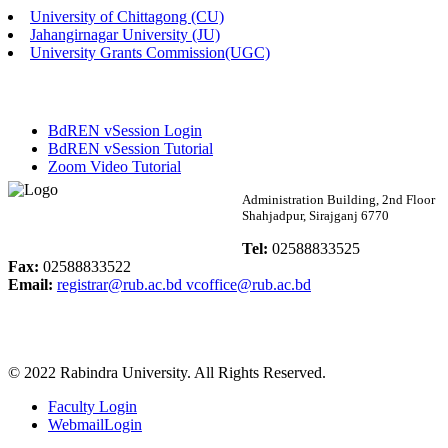
University of Chittagong (CU)
Published: 02:13pm, 7th May, 2026
Jahangirnagar University (JU)
University Grants Commission(UGC)
ম্যানেজমেন্ট বিভাগ ভর্তি বিজ্ঞপ্তি (২০২৩-২৪ শিক্ষাবর্ষ)
Published: 02:11pm, 7th May, 2026
BdREN vSession Login
ভর্তি বিজ্ঞপ্তি সমাজবিজ্ঞান বিভাগ (১ম বর্ষ ২য় সেমি.)
BdREN vSession Tutorial
Zoom Video Tutorial
Published: 02:07pm, 7th May, 2026
Rabindra University
Administration Building, 2nd Floor
Shahjadpur, Sirajganj 6770
ফরম পূরণ বিজ্ঞপ্তি, সমাজবিজ্ঞান বিভাগ (শিক্ষাবর্ষ: ২০২৩-২৪)
Bangladesh
Tel:
02588833525
Published: 03:09pm, 30th Apr, 2026
Fax:
02588833522
Email:
registrar@rub.ac.bd
vcoffice@rub.ac.bd
ছাত্রী হল (অস্থায়ী)-এ সিট বরাদ্দ সংক্রান্ত অফিস বিজ্ঞপ্তি
Published: 03:07pm, 30th Apr, 2026
© 2022 Rabindra University. All Rights Reserved.
ভর্তি বিজ্ঞপ্তি, সমাজবিজ্ঞান বিভাগ (শিক্ষাবর্ষ: 2023-24)
Faculty Login
Published: 03:05pm, 30th Apr, 2026
WebmailLogin