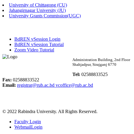
University of Chittagong (CU)
Published: 02:13pm, 7th May, 2026
Jahangirnagar University (JU)
University Grants Commission(UGC)
ম্যানেজমেন্ট বিভাগ ভর্তি বিজ্ঞপ্তি (২০২৩-২৪ শিক্ষাবর্ষ)
Published: 02:11pm, 7th May, 2026
BdREN vSession Login
ভর্তি বিজ্ঞপ্তি সমাজবিজ্ঞান বিভাগ (১ম বর্ষ ২য় সেমি.)
BdREN vSession Tutorial
Zoom Video Tutorial
Published: 02:07pm, 7th May, 2026
Rabindra University
Administration Building, 2nd Floor
Shahjadpur, Sirajganj 6770
ফরম পূরণ বিজ্ঞপ্তি, সমাজবিজ্ঞান বিভাগ (শিক্ষাবর্ষ: ২০২৩-২৪)
Bangladesh
Tel:
02588833525
Published: 03:09pm, 30th Apr, 2026
Fax:
02588833522
Email:
registrar@rub.ac.bd
vcoffice@rub.ac.bd
ছাত্রী হল (অস্থায়ী)-এ সিট বরাদ্দ সংক্রান্ত অফিস বিজ্ঞপ্তি
Published: 03:07pm, 30th Apr, 2026
© 2022 Rabindra University. All Rights Reserved.
ভর্তি বিজ্ঞপ্তি, সমাজবিজ্ঞান বিভাগ (শিক্ষাবর্ষ: 2023-24)
Faculty Login
Published: 03:05pm, 30th Apr, 2026
WebmailLogin