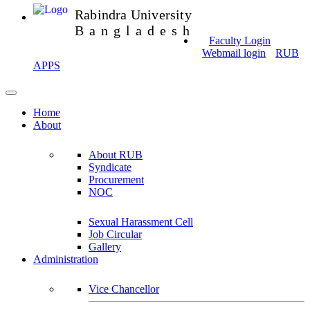
Rabindra University
Bangladesh
Faculty Login
Webmail login
RUB
APPS
Home
About
About RUB
Syndicate
Procurement
NOC
Sexual Harassment Cell
Job Circular
Gallery
Administration
Vice Chancellor