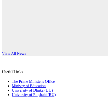
Published: 10:58pm, 19th May, 2026
anniversary
অফিস বিজ্ঞপ্তি (অস্থায়ী ছাত্রী হল)
Read More
Published: 03:48pm, 19th May, 2026
অফিস বিজ্ঞপ্তি ছুটি
Published: 03:46pm, 19th May, 2026
নিয়োগ পরীক্ষা স্থগিত বিজ্ঞপ্তি
s World Teachers’ Day
View All News
Published: 03:45pm, 17th May, 2026
অফিস বিজ্ঞপ্তি (ছাত্রী হল)
Useful Links
Published: 02:58pm, 14th May, 2026
The Prime Minister's Office
Ministry of Education
ভর্তি বিজ্ঞপ্তি (সংগীত বিভাগ)
University of Dhaka (DU)
University of Rajshahi (RU)
Published: 02:15pm, 7th May, 2026
ভর্তি বিজ্ঞপ্তি সমাজবিজ্ঞান বিভাগ ( ৩য় বর্ষ ১ম সেমি.)