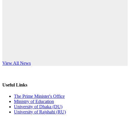
Published: 10:58pm, 19th May, 2026
anniversary
অফিস বিজ্ঞপ্তি (অস্থায়ী ছাত্রী হল)
Read More
Published: 03:48pm, 19th May, 2026
অফিস বিজ্ঞপ্তি ছুটি
Published: 03:46pm, 19th May, 2026
নিয়োগ পরীক্ষা স্থগিত বিজ্ঞপ্তি
s World Teachers’ Day
View All News
Published: 03:45pm, 17th May, 2026
অফিস বিজ্ঞপ্তি (ছাত্রী হল)
Useful Links
Published: 02:58pm, 14th May, 2026
The Prime Minister's Office
Ministry of Education
ভর্তি বিজ্ঞপ্তি (সংগীত বিভাগ)
University of Dhaka (DU)
University of Rajshahi (RU)
Published: 02:15pm, 7th May, 2026
ভর্তি বিজ্ঞপ্তি সমাজবিজ্ঞান বিভাগ ( ৩য় বর্ষ ১ম সেমি.)