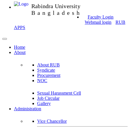
Rabindra University
Bangladesh
Faculty Login
Webmail login
RUB
APPS
Home
About
About RUB
Syndicate
Procurement
NOC
Sexual Harassment Cell
Job Circular
Gallery
Administration
Vice Chancellor