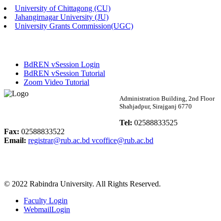
University of Chittagong (CU)
Published: 02:13pm, 7th May, 2026
Jahangirnagar University (JU)
University Grants Commission(UGC)
ম্যানেজমেন্ট বিভাগ ভর্তি বিজ্ঞপ্তি (২০২৩-২৪ শিক্ষাবর্ষ)
Published: 02:11pm, 7th May, 2026
BdREN vSession Login
ভর্তি বিজ্ঞপ্তি সমাজবিজ্ঞান বিভাগ (১ম বর্ষ ২য় সেমি.)
BdREN vSession Tutorial
Zoom Video Tutorial
Published: 02:07pm, 7th May, 2026
Rabindra University
Administration Building, 2nd Floor
Shahjadpur, Sirajganj 6770
ফরম পূরণ বিজ্ঞপ্তি, সমাজবিজ্ঞান বিভাগ (শিক্ষাবর্ষ: ২০২৩-২৪)
Bangladesh
Tel:
02588833525
Published: 03:09pm, 30th Apr, 2026
Fax:
02588833522
Email:
registrar@rub.ac.bd
vcoffice@rub.ac.bd
ছাত্রী হল (অস্থায়ী)-এ সিট বরাদ্দ সংক্রান্ত অফিস বিজ্ঞপ্তি
Published: 03:07pm, 30th Apr, 2026
© 2022 Rabindra University. All Rights Reserved.
ভর্তি বিজ্ঞপ্তি, সমাজবিজ্ঞান বিভাগ (শিক্ষাবর্ষ: 2023-24)
Faculty Login
Published: 03:05pm, 30th Apr, 2026
WebmailLogin