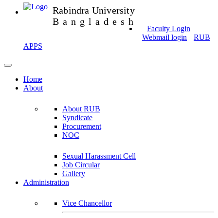
Rabindra University
Bangladesh
Faculty Login
Webmail login
RUB
APPS
Home
About
About RUB
Syndicate
Procurement
NOC
Sexual Harassment Cell
Job Circular
Gallery
Administration
Vice Chancellor