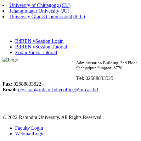
University of Chittagong (CU)
Published: 02:13pm, 7th May, 2026
Jahangirnagar University (JU)
University Grants Commission(UGC)
ম্যানেজমেন্ট বিভাগ ভর্তি বিজ্ঞপ্তি (২০২৩-২৪ শিক্ষাবর্ষ)
Published: 02:11pm, 7th May, 2026
BdREN vSession Login
ভর্তি বিজ্ঞপ্তি সমাজবিজ্ঞান বিভাগ (১ম বর্ষ ২য় সেমি.)
BdREN vSession Tutorial
Zoom Video Tutorial
Published: 02:07pm, 7th May, 2026
Rabindra University
Administration Building, 2nd Floor
Shahjadpur, Sirajganj 6770
ফরম পূরণ বিজ্ঞপ্তি, সমাজবিজ্ঞান বিভাগ (শিক্ষাবর্ষ: ২০২৩-২৪)
Bangladesh
Tel:
02588833525
Published: 03:09pm, 30th Apr, 2026
Fax:
02588833522
Email:
registrar@rub.ac.bd
vcoffice@rub.ac.bd
ছাত্রী হল (অস্থায়ী)-এ সিট বরাদ্দ সংক্রান্ত অফিস বিজ্ঞপ্তি
Published: 03:07pm, 30th Apr, 2026
© 2022 Rabindra University. All Rights Reserved.
ভর্তি বিজ্ঞপ্তি, সমাজবিজ্ঞান বিভাগ (শিক্ষাবর্ষ: 2023-24)
Faculty Login
Published: 03:05pm, 30th Apr, 2026
WebmailLogin