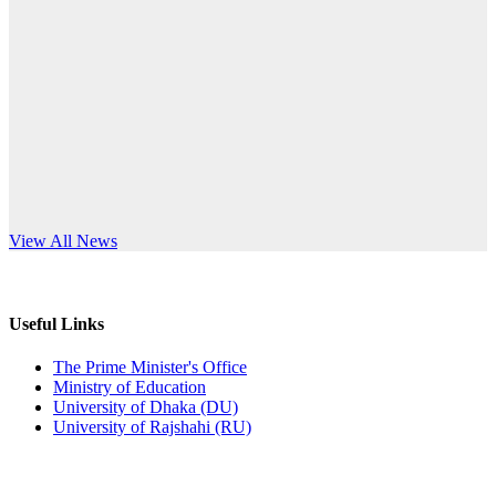
Published: 10:58pm, 19th May, 2026
anniversary
অফিস বিজ্ঞপ্তি (অস্থায়ী ছাত্রী হল)
Read More
Published: 03:48pm, 19th May, 2026
অফিস বিজ্ঞপ্তি ছুটি
Published: 03:46pm, 19th May, 2026
নিয়োগ পরীক্ষা স্থগিত বিজ্ঞপ্তি
s World Teachers’ Day
View All News
Published: 03:45pm, 17th May, 2026
অফিস বিজ্ঞপ্তি (ছাত্রী হল)
Useful Links
Published: 02:58pm, 14th May, 2026
The Prime Minister's Office
Ministry of Education
ভর্তি বিজ্ঞপ্তি (সংগীত বিভাগ)
University of Dhaka (DU)
University of Rajshahi (RU)
Published: 02:15pm, 7th May, 2026
ভর্তি বিজ্ঞপ্তি সমাজবিজ্ঞান বিভাগ ( ৩য় বর্ষ ১ম সেমি.)