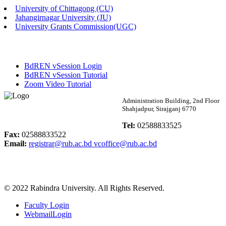
University of Chittagong (CU)
Published: 02:58pm, 14th May, 2026
Jahangirnagar University (JU)
University Grants Commission(UGC)
ভর্তি বিজ্ঞপ্তি (সংগীত বিভাগ)
Published: 02:15pm, 7th May, 2026
BdREN vSession Login
ভর্তি বিজ্ঞপ্তি সমাজবিজ্ঞান বিভাগ ( ৩য় বর্ষ ১ম সেমি.)
BdREN vSession Tutorial
Zoom Video Tutorial
Published: 02:13pm, 7th May, 2026
Rabindra University
Administration Building, 2nd Floor
Shahjadpur, Sirajganj 6770
ম্যানেজমেন্ট বিভাগ ভর্তি বিজ্ঞপ্তি (২০২৩-২৪ শিক্ষাবর্ষ)
Bangladesh
Tel:
02588833525
Published: 02:11pm, 7th May, 2026
Fax:
02588833522
Email:
registrar@rub.ac.bd
vcoffice@rub.ac.bd
ভর্তি বিজ্ঞপ্তি সমাজবিজ্ঞান বিভাগ (১ম বর্ষ ২য় সেমি.)
Published: 02:07pm, 7th May, 2026
© 2022 Rabindra University. All Rights Reserved.
ফরম পূরণ বিজ্ঞপ্তি, সমাজবিজ্ঞান বিভাগ (শিক্ষাবর্ষ: ২০২৩-২৪)
Faculty Login
Published: 03:09pm, 30th Apr, 2026
WebmailLogin