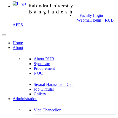
Rabindra University
Bangladesh
Faculty Login
Webmail login
RUB
APPS
Home
About
About RUB
Syndicate
Procurement
NOC
Sexual Harassment Cell
Job Circular
Gallery
Administration
Vice Chancellor