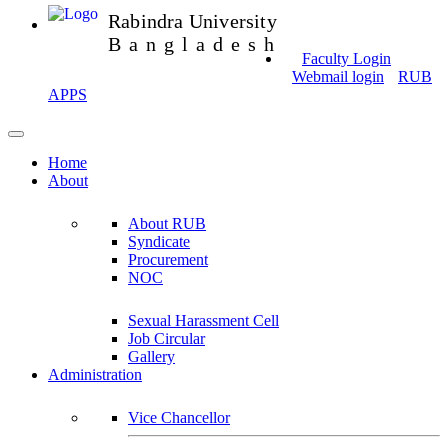
Rabindra University
Bangladesh
Faculty Login
Webmail login
RUB
APPS
Home
About
About RUB
Syndicate
Procurement
NOC
Sexual Harassment Cell
Job Circular
Gallery
Administration
Vice Chancellor