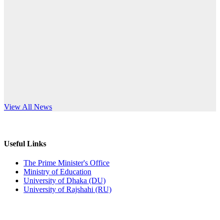
Published: 10:58pm, 19th May, 2026
anniversary
অফিস বিজ্ঞপ্তি (অস্থায়ী ছাত্রী হল)
Read More
Published: 03:48pm, 19th May, 2026
অফিস বিজ্ঞপ্তি ছুটি
Published: 03:46pm, 19th May, 2026
নিয়োগ পরীক্ষা স্থগিত বিজ্ঞপ্তি
s World Teachers’ Day
View All News
Published: 03:45pm, 17th May, 2026
অফিস বিজ্ঞপ্তি (ছাত্রী হল)
Useful Links
Published: 02:58pm, 14th May, 2026
The Prime Minister's Office
Ministry of Education
ভর্তি বিজ্ঞপ্তি (সংগীত বিভাগ)
University of Dhaka (DU)
University of Rajshahi (RU)
Published: 02:15pm, 7th May, 2026
ভর্তি বিজ্ঞপ্তি সমাজবিজ্ঞান বিভাগ ( ৩য় বর্ষ ১ম সেমি.)