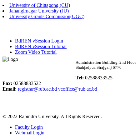
University of Chittagong (CU)
Published: 02:13pm, 7th May, 2026
Jahangirnagar University (JU)
University Grants Commission(UGC)
ম্যানেজমেন্ট বিভাগ ভর্তি বিজ্ঞপ্তি (২০২৩-২৪ শিক্ষাবর্ষ)
Published: 02:11pm, 7th May, 2026
BdREN vSession Login
ভর্তি বিজ্ঞপ্তি সমাজবিজ্ঞান বিভাগ (১ম বর্ষ ২য় সেমি.)
BdREN vSession Tutorial
Zoom Video Tutorial
Published: 02:07pm, 7th May, 2026
Rabindra University
Administration Building, 2nd Floor
Shahjadpur, Sirajganj 6770
ফরম পূরণ বিজ্ঞপ্তি, সমাজবিজ্ঞান বিভাগ (শিক্ষাবর্ষ: ২০২৩-২৪)
Bangladesh
Tel:
02588833525
Published: 03:09pm, 30th Apr, 2026
Fax:
02588833522
Email:
registrar@rub.ac.bd
vcoffice@rub.ac.bd
ছাত্রী হল (অস্থায়ী)-এ সিট বরাদ্দ সংক্রান্ত অফিস বিজ্ঞপ্তি
Published: 03:07pm, 30th Apr, 2026
© 2022 Rabindra University. All Rights Reserved.
ভর্তি বিজ্ঞপ্তি, সমাজবিজ্ঞান বিভাগ (শিক্ষাবর্ষ: 2023-24)
Faculty Login
Published: 03:05pm, 30th Apr, 2026
WebmailLogin