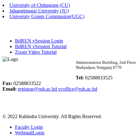
University of Chittagong (CU)
Published: 02:58pm, 14th May, 2026
Jahangirnagar University (JU)
University Grants Commission(UGC)
ভর্তি বিজ্ঞপ্তি (সংগীত বিভাগ)
Published: 02:15pm, 7th May, 2026
BdREN vSession Login
ভর্তি বিজ্ঞপ্তি সমাজবিজ্ঞান বিভাগ ( ৩য় বর্ষ ১ম সেমি.)
BdREN vSession Tutorial
Zoom Video Tutorial
Published: 02:13pm, 7th May, 2026
Rabindra University
Administration Building, 2nd Floor
Shahjadpur, Sirajganj 6770
ম্যানেজমেন্ট বিভাগ ভর্তি বিজ্ঞপ্তি (২০২৩-২৪ শিক্ষাবর্ষ)
Bangladesh
Tel:
02588833525
Published: 02:11pm, 7th May, 2026
Fax:
02588833522
Email:
registrar@rub.ac.bd
vcoffice@rub.ac.bd
ভর্তি বিজ্ঞপ্তি সমাজবিজ্ঞান বিভাগ (১ম বর্ষ ২য় সেমি.)
Published: 02:07pm, 7th May, 2026
© 2022 Rabindra University. All Rights Reserved.
ফরম পূরণ বিজ্ঞপ্তি, সমাজবিজ্ঞান বিভাগ (শিক্ষাবর্ষ: ২০২৩-২৪)
Faculty Login
Published: 03:09pm, 30th Apr, 2026
WebmailLogin