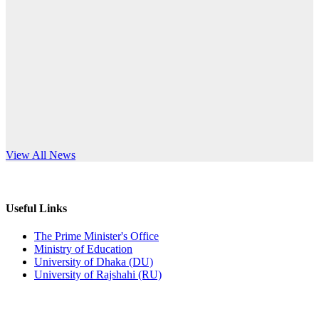
Published: 12:24pm, 8th Jun, 2026
anniversary
দরপত্র বিজ্ঞপ্তি (ছাত্রী হলের বৈদ্যুতিক সরঞ্জামাদি)
Read More
Published: 04:24pm, 21st May, 2026
প্রচারিত অসত্য ও বিভ্রান্তিকার সংবাদের প্রতিবাদ
Published: 10:58pm, 19th May, 2026
অফিস বিজ্ঞপ্তি (অস্থায়ী ছাত্রী হল)
s World Teachers’ Day
View All News
Published: 03:48pm, 19th May, 2026
অফিস বিজ্ঞপ্তি ছুটি
Useful Links
Published: 03:46pm, 19th May, 2026
The Prime Minister's Office
Ministry of Education
নিয়োগ পরীক্ষা স্থগিত বিজ্ঞপ্তি
University of Dhaka (DU)
University of Rajshahi (RU)
Published: 03:45pm, 17th May, 2026
অফিস বিজ্ঞপ্তি (ছাত্রী হল)