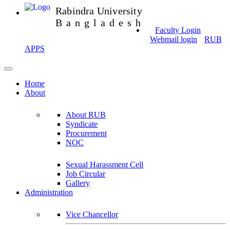
Rabindra University
Bangladesh
Faculty Login
Webmail login
RUB
APPS
Home
About
About RUB
Syndicate
Procurement
NOC
Sexual Harassment Cell
Job Circular
Gallery
Administration
Vice Chancellor