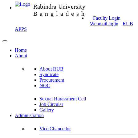
Rabindra University
Bangladesh
Faculty Login
Webmail login
RUB
APPS
Home
About
About RUB
Syndicate
Procurement
NOC
Sexual Harassment Cell
Job Circular
Gallery
Administration
Vice Chancellor