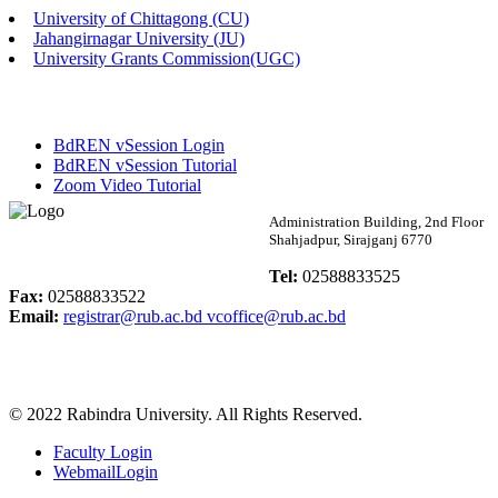
University of Chittagong (CU)
Published: 03:46pm, 19th May, 2026
Jahangirnagar University (JU)
University Grants Commission(UGC)
নিয়োগ পরীক্ষা স্থগিত বিজ্ঞপ্তি
Published: 03:45pm, 17th May, 2026
BdREN vSession Login
অফিস বিজ্ঞপ্তি (ছাত্রী হল)
BdREN vSession Tutorial
Zoom Video Tutorial
Published: 02:58pm, 14th May, 2026
Rabindra University
Administration Building, 2nd Floor
Shahjadpur, Sirajganj 6770
ভর্তি বিজ্ঞপ্তি (সংগীত বিভাগ)
Bangladesh
Tel:
02588833525
Published: 02:15pm, 7th May, 2026
Fax:
02588833522
Email:
registrar@rub.ac.bd
vcoffice@rub.ac.bd
ভর্তি বিজ্ঞপ্তি সমাজবিজ্ঞান বিভাগ ( ৩য় বর্ষ ১ম সেমি.)
Published: 02:13pm, 7th May, 2026
© 2022 Rabindra University. All Rights Reserved.
ম্যানেজমেন্ট বিভাগ ভর্তি বিজ্ঞপ্তি (২০২৩-২৪ শিক্ষাবর্ষ)
Faculty Login
Published: 02:11pm, 7th May, 2026
WebmailLogin