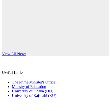
Published: 03:44pm, 5th Jul, 2026
anniversary
নিয়োগ পরীক্ষা স্থগিত (বাবুর্চি)
Read More
Published: 07:04pm, 8th Jun, 2026
নিয়োগ পরীক্ষা স্থগিত বিজ্ঞপ্তি
Published: 12:24pm, 8th Jun, 2026
দরপত্র বিজ্ঞপ্তি (ছাত্রী হলের বৈদ্যুতিক সরঞ্জামাদি)
s World Teachers’ Day
View All News
Published: 04:24pm, 21st May, 2026
প্রচারিত অসত্য ও বিভ্রান্তিকার সংবাদের প্রতিবাদ
Useful Links
Published: 10:58pm, 19th May, 2026
The Prime Minister's Office
Ministry of Education
অফিস বিজ্ঞপ্তি (অস্থায়ী ছাত্রী হল)
University of Dhaka (DU)
University of Rajshahi (RU)
Published: 03:48pm, 19th May, 2026
অফিস বিজ্ঞপ্তি ছুটি