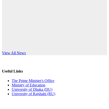
Published: 10:58pm, 19th May, 2026
anniversary
অফিস বিজ্ঞপ্তি (অস্থায়ী ছাত্রী হল)
Read More
Published: 03:48pm, 19th May, 2026
অফিস বিজ্ঞপ্তি ছুটি
Published: 03:46pm, 19th May, 2026
নিয়োগ পরীক্ষা স্থগিত বিজ্ঞপ্তি
s World Teachers’ Day
View All News
Published: 03:45pm, 17th May, 2026
অফিস বিজ্ঞপ্তি (ছাত্রী হল)
Useful Links
Published: 02:58pm, 14th May, 2026
The Prime Minister's Office
Ministry of Education
ভর্তি বিজ্ঞপ্তি (সংগীত বিভাগ)
University of Dhaka (DU)
University of Rajshahi (RU)
Published: 02:15pm, 7th May, 2026
ভর্তি বিজ্ঞপ্তি সমাজবিজ্ঞান বিভাগ ( ৩য় বর্ষ ১ম সেমি.)