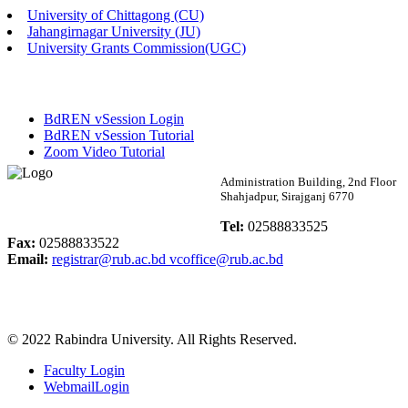
University of Chittagong (CU)
Published: 02:13pm, 7th May, 2026
Jahangirnagar University (JU)
University Grants Commission(UGC)
ম্যানেজমেন্ট বিভাগ ভর্তি বিজ্ঞপ্তি (২০২৩-২৪ শিক্ষাবর্ষ)
Published: 02:11pm, 7th May, 2026
BdREN vSession Login
ভর্তি বিজ্ঞপ্তি সমাজবিজ্ঞান বিভাগ (১ম বর্ষ ২য় সেমি.)
BdREN vSession Tutorial
Zoom Video Tutorial
Published: 02:07pm, 7th May, 2026
Rabindra University
Administration Building, 2nd Floor
Shahjadpur, Sirajganj 6770
ফরম পূরণ বিজ্ঞপ্তি, সমাজবিজ্ঞান বিভাগ (শিক্ষাবর্ষ: ২০২৩-২৪)
Bangladesh
Tel:
02588833525
Published: 03:09pm, 30th Apr, 2026
Fax:
02588833522
Email:
registrar@rub.ac.bd
vcoffice@rub.ac.bd
ছাত্রী হল (অস্থায়ী)-এ সিট বরাদ্দ সংক্রান্ত অফিস বিজ্ঞপ্তি
Published: 03:07pm, 30th Apr, 2026
© 2022 Rabindra University. All Rights Reserved.
ভর্তি বিজ্ঞপ্তি, সমাজবিজ্ঞান বিভাগ (শিক্ষাবর্ষ: 2023-24)
Faculty Login
Published: 03:05pm, 30th Apr, 2026
WebmailLogin