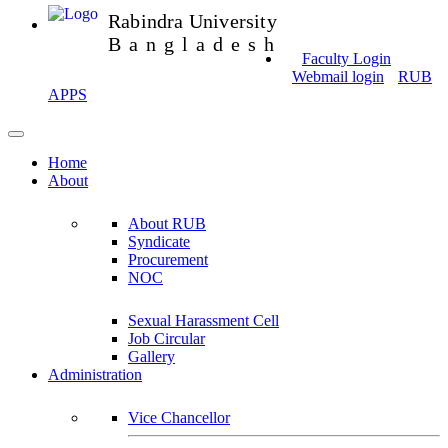
Rabindra University
Bangladesh
Faculty Login
Webmail login
RUB
APPS
Home
About
About RUB
Syndicate
Procurement
NOC
Sexual Harassment Cell
Job Circular
Gallery
Administration
Vice Chancellor