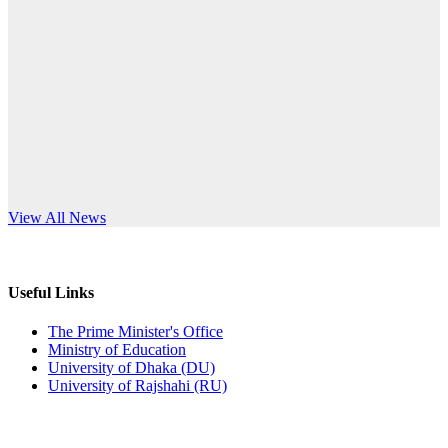
Published: 10:58pm, 19th May, 2026
anniversary
অফিস বিজ্ঞপ্তি (অস্থায়ী ছাত্রী হল)
Read More
Published: 03:48pm, 19th May, 2026
অফিস বিজ্ঞপ্তি ছুটি
Published: 03:46pm, 19th May, 2026
নিয়োগ পরীক্ষা স্থগিত বিজ্ঞপ্তি
s World Teachers’ Day
View All News
Published: 03:45pm, 17th May, 2026
অফিস বিজ্ঞপ্তি (ছাত্রী হল)
Useful Links
Published: 02:58pm, 14th May, 2026
The Prime Minister's Office
Ministry of Education
ভর্তি বিজ্ঞপ্তি (সংগীত বিভাগ)
University of Dhaka (DU)
University of Rajshahi (RU)
Published: 02:15pm, 7th May, 2026
ভর্তি বিজ্ঞপ্তি সমাজবিজ্ঞান বিভাগ ( ৩য় বর্ষ ১ম সেমি.)