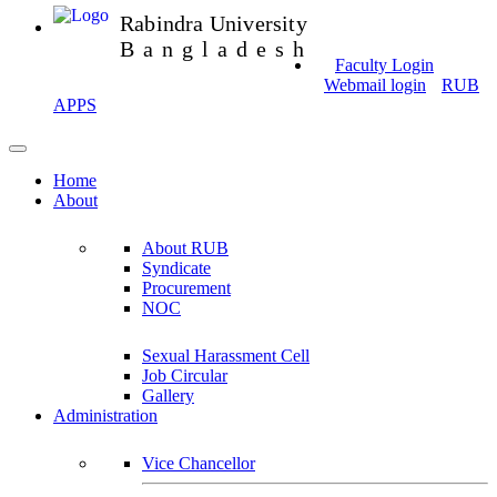
Rabindra University
Bangladesh
Faculty Login
Webmail login
RUB
APPS
Home
About
About RUB
Syndicate
Procurement
NOC
Sexual Harassment Cell
Job Circular
Gallery
Administration
Vice Chancellor