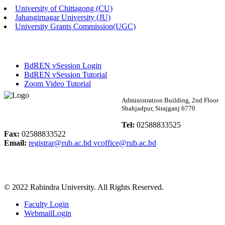
University of Chittagong (CU)
Published: 02:13pm, 7th May, 2026
Jahangirnagar University (JU)
University Grants Commission(UGC)
ম্যানেজমেন্ট বিভাগ ভর্তি বিজ্ঞপ্তি (২০২৩-২৪ শিক্ষাবর্ষ)
Published: 02:11pm, 7th May, 2026
BdREN vSession Login
ভর্তি বিজ্ঞপ্তি সমাজবিজ্ঞান বিভাগ (১ম বর্ষ ২য় সেমি.)
BdREN vSession Tutorial
Zoom Video Tutorial
Published: 02:07pm, 7th May, 2026
Rabindra University
Administration Building, 2nd Floor
Shahjadpur, Sirajganj 6770
ফরম পূরণ বিজ্ঞপ্তি, সমাজবিজ্ঞান বিভাগ (শিক্ষাবর্ষ: ২০২৩-২৪)
Bangladesh
Tel:
02588833525
Published: 03:09pm, 30th Apr, 2026
Fax:
02588833522
Email:
registrar@rub.ac.bd
vcoffice@rub.ac.bd
ছাত্রী হল (অস্থায়ী)-এ সিট বরাদ্দ সংক্রান্ত অফিস বিজ্ঞপ্তি
Published: 03:07pm, 30th Apr, 2026
© 2022 Rabindra University. All Rights Reserved.
ভর্তি বিজ্ঞপ্তি, সমাজবিজ্ঞান বিভাগ (শিক্ষাবর্ষ: 2023-24)
Faculty Login
Published: 03:05pm, 30th Apr, 2026
WebmailLogin