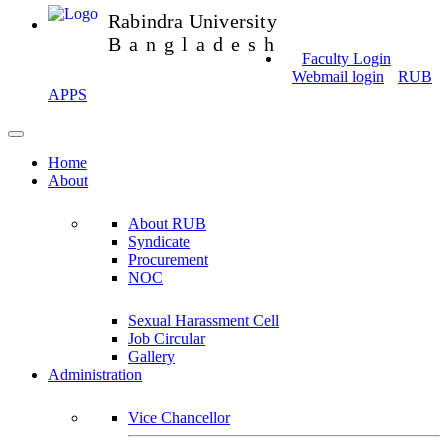
Rabindra University
Bangladesh
Faculty Login
Webmail login
RUB
APPS
Home
About
About RUB
Syndicate
Procurement
NOC
Sexual Harassment Cell
Job Circular
Gallery
Administration
Vice Chancellor