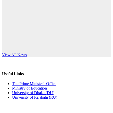
Published: 12:24pm, 8th Jun, 2026
anniversary
দরপত্র বিজ্ঞপ্তি (ছাত্রী হলের বৈদ্যুতিক সরঞ্জামাদি)
Read More
Published: 04:24pm, 21st May, 2026
প্রচারিত অসত্য ও বিভ্রান্তিকার সংবাদের প্রতিবাদ
Published: 10:58pm, 19th May, 2026
অফিস বিজ্ঞপ্তি (অস্থায়ী ছাত্রী হল)
s World Teachers’ Day
View All News
Published: 03:48pm, 19th May, 2026
অফিস বিজ্ঞপ্তি ছুটি
Useful Links
Published: 03:46pm, 19th May, 2026
The Prime Minister's Office
Ministry of Education
নিয়োগ পরীক্ষা স্থগিত বিজ্ঞপ্তি
University of Dhaka (DU)
University of Rajshahi (RU)
Published: 03:45pm, 17th May, 2026
অফিস বিজ্ঞপ্তি (ছাত্রী হল)