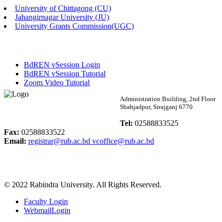
University of Chittagong (CU)
Published: 02:58pm, 14th May, 2026
Jahangirnagar University (JU)
University Grants Commission(UGC)
ভর্তি বিজ্ঞপ্তি (সংগীত বিভাগ)
Published: 02:15pm, 7th May, 2026
BdREN vSession Login
ভর্তি বিজ্ঞপ্তি সমাজবিজ্ঞান বিভাগ ( ৩য় বর্ষ ১ম সেমি.)
BdREN vSession Tutorial
Zoom Video Tutorial
Published: 02:13pm, 7th May, 2026
Rabindra University
Administration Building, 2nd Floor
Shahjadpur, Sirajganj 6770
ম্যানেজমেন্ট বিভাগ ভর্তি বিজ্ঞপ্তি (২০২৩-২৪ শিক্ষাবর্ষ)
Bangladesh
Tel:
02588833525
Published: 02:11pm, 7th May, 2026
Fax:
02588833522
Email:
registrar@rub.ac.bd
vcoffice@rub.ac.bd
ভর্তি বিজ্ঞপ্তি সমাজবিজ্ঞান বিভাগ (১ম বর্ষ ২য় সেমি.)
Published: 02:07pm, 7th May, 2026
© 2022 Rabindra University. All Rights Reserved.
ফরম পূরণ বিজ্ঞপ্তি, সমাজবিজ্ঞান বিভাগ (শিক্ষাবর্ষ: ২০২৩-২৪)
Faculty Login
Published: 03:09pm, 30th Apr, 2026
WebmailLogin