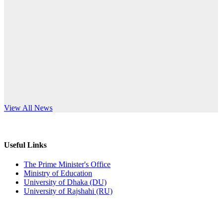
Published: 12:24pm, 8th Jun, 2026
anniversary
দরপত্র বিজ্ঞপ্তি (ছাত্রী হলের বৈদ্যুতিক সরঞ্জামাদি)
Read More
Published: 04:24pm, 21st May, 2026
প্রচারিত অসত্য ও বিভ্রান্তিকার সংবাদের প্রতিবাদ
Published: 10:58pm, 19th May, 2026
অফিস বিজ্ঞপ্তি (অস্থায়ী ছাত্রী হল)
s World Teachers’ Day
View All News
Published: 03:48pm, 19th May, 2026
অফিস বিজ্ঞপ্তি ছুটি
Useful Links
Published: 03:46pm, 19th May, 2026
The Prime Minister's Office
Ministry of Education
নিয়োগ পরীক্ষা স্থগিত বিজ্ঞপ্তি
University of Dhaka (DU)
University of Rajshahi (RU)
Published: 03:45pm, 17th May, 2026
অফিস বিজ্ঞপ্তি (ছাত্রী হল)