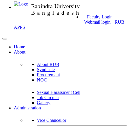
Rabindra University
Bangladesh
Faculty Login
Webmail login
RUB
APPS
Home
About
About RUB
Syndicate
Procurement
NOC
Sexual Harassment Cell
Job Circular
Gallery
Administration
Vice Chancellor