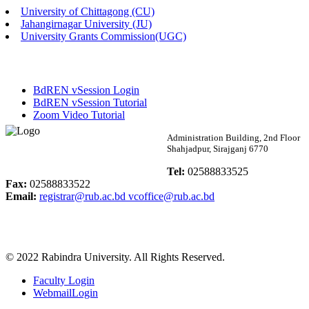
University of Chittagong (CU)
Published: 02:58pm, 14th May, 2026
Jahangirnagar University (JU)
University Grants Commission(UGC)
ভর্তি বিজ্ঞপ্তি (সংগীত বিভাগ)
Published: 02:15pm, 7th May, 2026
BdREN vSession Login
ভর্তি বিজ্ঞপ্তি সমাজবিজ্ঞান বিভাগ ( ৩য় বর্ষ ১ম সেমি.)
BdREN vSession Tutorial
Zoom Video Tutorial
Published: 02:13pm, 7th May, 2026
Rabindra University
Administration Building, 2nd Floor
Shahjadpur, Sirajganj 6770
ম্যানেজমেন্ট বিভাগ ভর্তি বিজ্ঞপ্তি (২০২৩-২৪ শিক্ষাবর্ষ)
Bangladesh
Tel:
02588833525
Published: 02:11pm, 7th May, 2026
Fax:
02588833522
Email:
registrar@rub.ac.bd
vcoffice@rub.ac.bd
ভর্তি বিজ্ঞপ্তি সমাজবিজ্ঞান বিভাগ (১ম বর্ষ ২য় সেমি.)
Published: 02:07pm, 7th May, 2026
© 2022 Rabindra University. All Rights Reserved.
ফরম পূরণ বিজ্ঞপ্তি, সমাজবিজ্ঞান বিভাগ (শিক্ষাবর্ষ: ২০২৩-২৪)
Faculty Login
Published: 03:09pm, 30th Apr, 2026
WebmailLogin