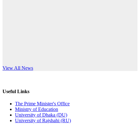
Published: 12:24pm, 8th Jun, 2026
anniversary
দরপত্র বিজ্ঞপ্তি (ছাত্রী হলের বৈদ্যুতিক সরঞ্জামাদি)
Read More
Published: 04:24pm, 21st May, 2026
প্রচারিত অসত্য ও বিভ্রান্তিকার সংবাদের প্রতিবাদ
Published: 10:58pm, 19th May, 2026
অফিস বিজ্ঞপ্তি (অস্থায়ী ছাত্রী হল)
s World Teachers’ Day
View All News
Published: 03:48pm, 19th May, 2026
অফিস বিজ্ঞপ্তি ছুটি
Useful Links
Published: 03:46pm, 19th May, 2026
The Prime Minister's Office
Ministry of Education
নিয়োগ পরীক্ষা স্থগিত বিজ্ঞপ্তি
University of Dhaka (DU)
University of Rajshahi (RU)
Published: 03:45pm, 17th May, 2026
অফিস বিজ্ঞপ্তি (ছাত্রী হল)