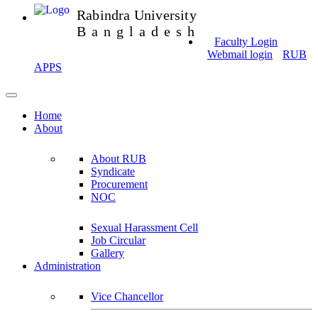
Rabindra University
Bangladesh
Faculty Login
Webmail login
RUB
APPS
Home
About
About RUB
Syndicate
Procurement
NOC
Sexual Harassment Cell
Job Circular
Gallery
Administration
Vice Chancellor