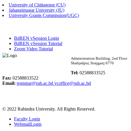
University of Chittagong (CU)
Published: 02:58pm, 14th May, 2026
Jahangirnagar University (JU)
University Grants Commission(UGC)
ভর্তি বিজ্ঞপ্তি (সংগীত বিভাগ)
Published: 02:15pm, 7th May, 2026
BdREN vSession Login
ভর্তি বিজ্ঞপ্তি সমাজবিজ্ঞান বিভাগ ( ৩য় বর্ষ ১ম সেমি.)
BdREN vSession Tutorial
Zoom Video Tutorial
Published: 02:13pm, 7th May, 2026
Rabindra University
Administration Building, 2nd Floor
Shahjadpur, Sirajganj 6770
ম্যানেজমেন্ট বিভাগ ভর্তি বিজ্ঞপ্তি (২০২৩-২৪ শিক্ষাবর্ষ)
Bangladesh
Tel:
02588833525
Published: 02:11pm, 7th May, 2026
Fax:
02588833522
Email:
registrar@rub.ac.bd
vcoffice@rub.ac.bd
ভর্তি বিজ্ঞপ্তি সমাজবিজ্ঞান বিভাগ (১ম বর্ষ ২য় সেমি.)
Published: 02:07pm, 7th May, 2026
© 2022 Rabindra University. All Rights Reserved.
ফরম পূরণ বিজ্ঞপ্তি, সমাজবিজ্ঞান বিভাগ (শিক্ষাবর্ষ: ২০২৩-২৪)
Faculty Login
Published: 03:09pm, 30th Apr, 2026
WebmailLogin