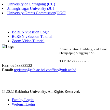
University of Chittagong (CU)
Published: 02:58pm, 14th May, 2026
Jahangirnagar University (JU)
University Grants Commission(UGC)
ভর্তি বিজ্ঞপ্তি (সংগীত বিভাগ)
Published: 02:15pm, 7th May, 2026
BdREN vSession Login
ভর্তি বিজ্ঞপ্তি সমাজবিজ্ঞান বিভাগ ( ৩য় বর্ষ ১ম সেমি.)
BdREN vSession Tutorial
Zoom Video Tutorial
Published: 02:13pm, 7th May, 2026
Rabindra University
Administration Building, 2nd Floor
Shahjadpur, Sirajganj 6770
ম্যানেজমেন্ট বিভাগ ভর্তি বিজ্ঞপ্তি (২০২৩-২৪ শিক্ষাবর্ষ)
Bangladesh
Tel:
02588833525
Published: 02:11pm, 7th May, 2026
Fax:
02588833522
Email:
registrar@rub.ac.bd
vcoffice@rub.ac.bd
ভর্তি বিজ্ঞপ্তি সমাজবিজ্ঞান বিভাগ (১ম বর্ষ ২য় সেমি.)
Published: 02:07pm, 7th May, 2026
© 2022 Rabindra University. All Rights Reserved.
ফরম পূরণ বিজ্ঞপ্তি, সমাজবিজ্ঞান বিভাগ (শিক্ষাবর্ষ: ২০২৩-২৪)
Faculty Login
Published: 03:09pm, 30th Apr, 2026
WebmailLogin