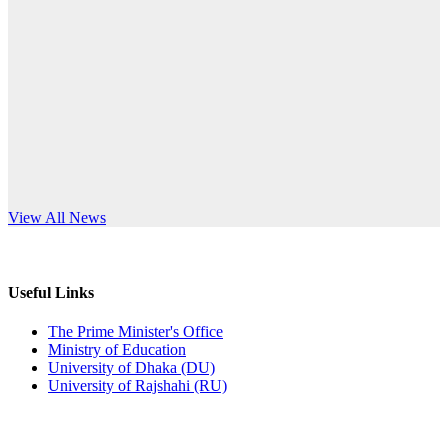
Published: 12:24pm, 8th Jun, 2026
anniversary
দরপত্র বিজ্ঞপ্তি (ছাত্রী হলের বৈদ্যুতিক সরঞ্জামাদি)
Read More
Published: 04:24pm, 21st May, 2026
প্রচারিত অসত্য ও বিভ্রান্তিকার সংবাদের প্রতিবাদ
Published: 10:58pm, 19th May, 2026
অফিস বিজ্ঞপ্তি (অস্থায়ী ছাত্রী হল)
s World Teachers’ Day
View All News
Published: 03:48pm, 19th May, 2026
অফিস বিজ্ঞপ্তি ছুটি
Useful Links
Published: 03:46pm, 19th May, 2026
The Prime Minister's Office
Ministry of Education
নিয়োগ পরীক্ষা স্থগিত বিজ্ঞপ্তি
University of Dhaka (DU)
University of Rajshahi (RU)
Published: 03:45pm, 17th May, 2026
অফিস বিজ্ঞপ্তি (ছাত্রী হল)