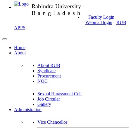
Rabindra University
Bangladesh
Faculty Login
Webmail login
RUB
APPS
Home
About
About RUB
Syndicate
Procurement
NOC
Sexual Harassment Cell
Job Circular
Gallery
Administration
Vice Chancellor