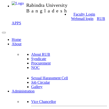
Rabindra University
Bangladesh
Faculty Login
Webmail login
RUB
APPS
Home
About
About RUB
Syndicate
Procurement
NOC
Sexual Harassment Cell
Job Circular
Gallery
Administration
Vice Chancellor