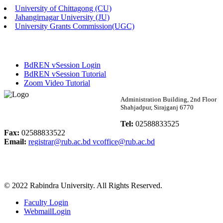
University of Chittagong (CU)
Published: 03:48pm, 19th May, 2026
Jahangirnagar University (JU)
University Grants Commission(UGC)
অফিস বিজ্ঞপ্তি ছুটি
Published: 03:46pm, 19th May, 2026
BdREN vSession Login
নিয়োগ পরীক্ষা স্থগিত বিজ্ঞপ্তি
BdREN vSession Tutorial
Zoom Video Tutorial
Published: 03:45pm, 17th May, 2026
Rabindra University
Administration Building, 2nd Floor
Shahjadpur, Sirajganj 6770
অফিস বিজ্ঞপ্তি (ছাত্রী হল)
Bangladesh
Tel:
02588833525
Published: 02:58pm, 14th May, 2026
Fax:
02588833522
Email:
registrar@rub.ac.bd
vcoffice@rub.ac.bd
ভর্তি বিজ্ঞপ্তি (সংগীত বিভাগ)
Published: 02:15pm, 7th May, 2026
© 2022 Rabindra University. All Rights Reserved.
ভর্তি বিজ্ঞপ্তি সমাজবিজ্ঞান বিভাগ ( ৩য় বর্ষ ১ম সেমি.)
Faculty Login
Published: 02:13pm, 7th May, 2026
WebmailLogin