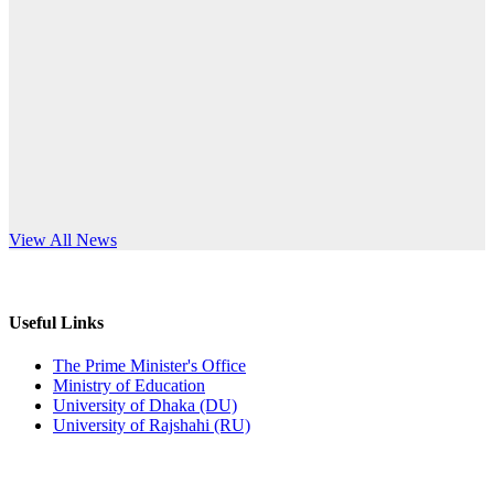
Published: 12:35pm, 7th Jul, 2026
anniversary
ভর্তি বিজ্ঞপ্তি
Read More
Published: 03:44pm, 5th Jul, 2026
নিয়োগ পরীক্ষা স্থগিত (বাবুর্চি)
Published: 07:04pm, 8th Jun, 2026
নিয়োগ পরীক্ষা স্থগিত বিজ্ঞপ্তি
s World Teachers’ Day
View All News
Published: 12:24pm, 8th Jun, 2026
দরপত্র বিজ্ঞপ্তি (ছাত্রী হলের বৈদ্যুতিক সরঞ্জামাদি)
Useful Links
Published: 04:24pm, 21st May, 2026
The Prime Minister's Office
Ministry of Education
প্রচারিত অসত্য ও বিভ্রান্তিকার সংবাদের প্রতিবাদ
University of Dhaka (DU)
University of Rajshahi (RU)
Published: 10:58pm, 19th May, 2026
অফিস বিজ্ঞপ্তি (অস্থায়ী ছাত্রী হল)