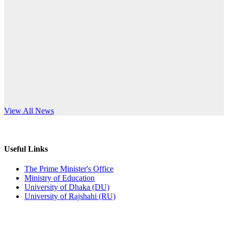
Published: 03:44pm, 5th Jul, 2026
anniversary
নিয়োগ পরীক্ষা স্থগিত (বাবুর্চি)
Read More
Published: 07:04pm, 8th Jun, 2026
নিয়োগ পরীক্ষা স্থগিত বিজ্ঞপ্তি
Published: 12:24pm, 8th Jun, 2026
দরপত্র বিজ্ঞপ্তি (ছাত্রী হলের বৈদ্যুতিক সরঞ্জামাদি)
s World Teachers’ Day
View All News
Published: 04:24pm, 21st May, 2026
প্রচারিত অসত্য ও বিভ্রান্তিকার সংবাদের প্রতিবাদ
Useful Links
Published: 10:58pm, 19th May, 2026
The Prime Minister's Office
Ministry of Education
অফিস বিজ্ঞপ্তি (অস্থায়ী ছাত্রী হল)
University of Dhaka (DU)
University of Rajshahi (RU)
Published: 03:48pm, 19th May, 2026
অফিস বিজ্ঞপ্তি ছুটি