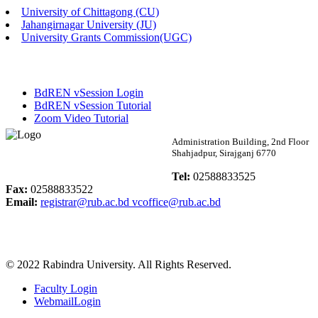
University of Chittagong (CU)
Published: 03:46pm, 19th May, 2026
Jahangirnagar University (JU)
University Grants Commission(UGC)
নিয়োগ পরীক্ষা স্থগিত বিজ্ঞপ্তি
Published: 03:45pm, 17th May, 2026
BdREN vSession Login
অফিস বিজ্ঞপ্তি (ছাত্রী হল)
BdREN vSession Tutorial
Zoom Video Tutorial
Published: 02:58pm, 14th May, 2026
Rabindra University
Administration Building, 2nd Floor
Shahjadpur, Sirajganj 6770
ভর্তি বিজ্ঞপ্তি (সংগীত বিভাগ)
Bangladesh
Tel:
02588833525
Published: 02:15pm, 7th May, 2026
Fax:
02588833522
Email:
registrar@rub.ac.bd
vcoffice@rub.ac.bd
ভর্তি বিজ্ঞপ্তি সমাজবিজ্ঞান বিভাগ ( ৩য় বর্ষ ১ম সেমি.)
Published: 02:13pm, 7th May, 2026
© 2022 Rabindra University. All Rights Reserved.
ম্যানেজমেন্ট বিভাগ ভর্তি বিজ্ঞপ্তি (২০২৩-২৪ শিক্ষাবর্ষ)
Faculty Login
Published: 02:11pm, 7th May, 2026
WebmailLogin