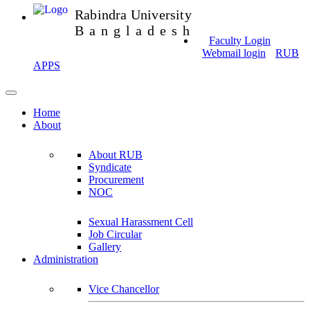
Rabindra University
Bangladesh
Faculty Login
Webmail login
RUB
APPS
Home
About
About RUB
Syndicate
Procurement
NOC
Sexual Harassment Cell
Job Circular
Gallery
Administration
Vice Chancellor