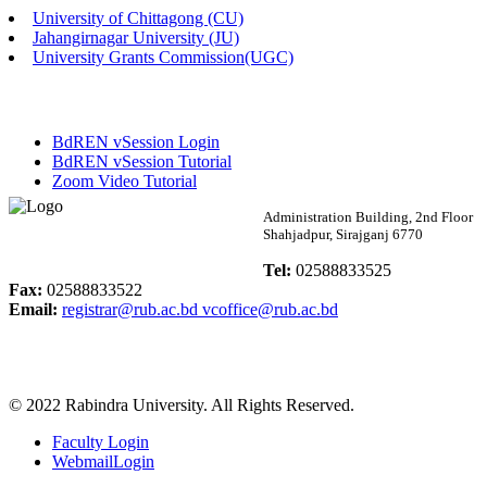
University of Chittagong (CU)
Published: 02:58pm, 14th May, 2026
Jahangirnagar University (JU)
University Grants Commission(UGC)
ভর্তি বিজ্ঞপ্তি (সংগীত বিভাগ)
Published: 02:15pm, 7th May, 2026
BdREN vSession Login
ভর্তি বিজ্ঞপ্তি সমাজবিজ্ঞান বিভাগ ( ৩য় বর্ষ ১ম সেমি.)
BdREN vSession Tutorial
Zoom Video Tutorial
Published: 02:13pm, 7th May, 2026
Rabindra University
Administration Building, 2nd Floor
Shahjadpur, Sirajganj 6770
ম্যানেজমেন্ট বিভাগ ভর্তি বিজ্ঞপ্তি (২০২৩-২৪ শিক্ষাবর্ষ)
Bangladesh
Tel:
02588833525
Published: 02:11pm, 7th May, 2026
Fax:
02588833522
Email:
registrar@rub.ac.bd
vcoffice@rub.ac.bd
ভর্তি বিজ্ঞপ্তি সমাজবিজ্ঞান বিভাগ (১ম বর্ষ ২য় সেমি.)
Published: 02:07pm, 7th May, 2026
© 2022 Rabindra University. All Rights Reserved.
ফরম পূরণ বিজ্ঞপ্তি, সমাজবিজ্ঞান বিভাগ (শিক্ষাবর্ষ: ২০২৩-২৪)
Faculty Login
Published: 03:09pm, 30th Apr, 2026
WebmailLogin