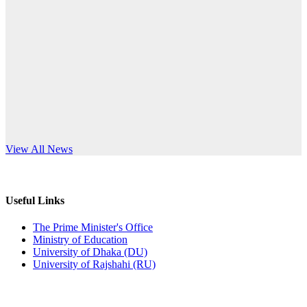
Published: 12:24pm, 8th Jun, 2026
anniversary
দরপত্র বিজ্ঞপ্তি (ছাত্রী হলের বৈদ্যুতিক সরঞ্জামাদি)
Read More
Published: 04:24pm, 21st May, 2026
প্রচারিত অসত্য ও বিভ্রান্তিকার সংবাদের প্রতিবাদ
Published: 10:58pm, 19th May, 2026
অফিস বিজ্ঞপ্তি (অস্থায়ী ছাত্রী হল)
s World Teachers’ Day
View All News
Published: 03:48pm, 19th May, 2026
অফিস বিজ্ঞপ্তি ছুটি
Useful Links
Published: 03:46pm, 19th May, 2026
The Prime Minister's Office
Ministry of Education
নিয়োগ পরীক্ষা স্থগিত বিজ্ঞপ্তি
University of Dhaka (DU)
University of Rajshahi (RU)
Published: 03:45pm, 17th May, 2026
অফিস বিজ্ঞপ্তি (ছাত্রী হল)