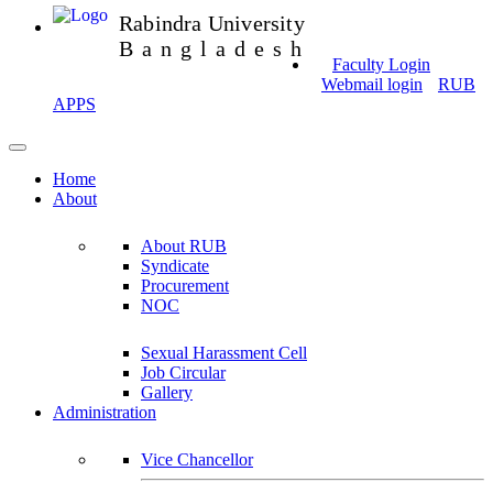
Rabindra University
Bangladesh
Faculty Login
Webmail login
RUB
APPS
Home
About
About RUB
Syndicate
Procurement
NOC
Sexual Harassment Cell
Job Circular
Gallery
Administration
Vice Chancellor