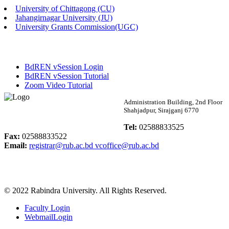
University of Chittagong (CU)
Published: 02:13pm, 7th May, 2026
Jahangirnagar University (JU)
University Grants Commission(UGC)
ম্যানেজমেন্ট বিভাগ ভর্তি বিজ্ঞপ্তি (২০২৩-২৪ শিক্ষাবর্ষ)
Published: 02:11pm, 7th May, 2026
BdREN vSession Login
ভর্তি বিজ্ঞপ্তি সমাজবিজ্ঞান বিভাগ (১ম বর্ষ ২য় সেমি.)
BdREN vSession Tutorial
Zoom Video Tutorial
Published: 02:07pm, 7th May, 2026
Rabindra University
Administration Building, 2nd Floor
Shahjadpur, Sirajganj 6770
ফরম পূরণ বিজ্ঞপ্তি, সমাজবিজ্ঞান বিভাগ (শিক্ষাবর্ষ: ২০২৩-২৪)
Bangladesh
Tel:
02588833525
Published: 03:09pm, 30th Apr, 2026
Fax:
02588833522
Email:
registrar@rub.ac.bd
vcoffice@rub.ac.bd
ছাত্রী হল (অস্থায়ী)-এ সিট বরাদ্দ সংক্রান্ত অফিস বিজ্ঞপ্তি
Published: 03:07pm, 30th Apr, 2026
© 2022 Rabindra University. All Rights Reserved.
ভর্তি বিজ্ঞপ্তি, সমাজবিজ্ঞান বিভাগ (শিক্ষাবর্ষ: 2023-24)
Faculty Login
Published: 03:05pm, 30th Apr, 2026
WebmailLogin