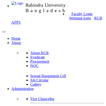
Rabindra University
Bangladesh
Faculty Login
Webmail login
RUB
APPS
Home
About
About RUB
Syndicate
Procurement
NOC
Sexual Harassment Cell
Job Circular
Gallery
Administration
Vice Chancellor