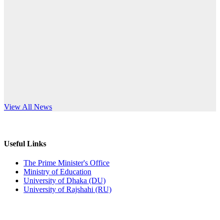
Published: 10:58pm, 19th May, 2026
anniversary
অফিস বিজ্ঞপ্তি (অস্থায়ী ছাত্রী হল)
Read More
Published: 03:48pm, 19th May, 2026
অফিস বিজ্ঞপ্তি ছুটি
Published: 03:46pm, 19th May, 2026
নিয়োগ পরীক্ষা স্থগিত বিজ্ঞপ্তি
s World Teachers’ Day
View All News
Published: 03:45pm, 17th May, 2026
অফিস বিজ্ঞপ্তি (ছাত্রী হল)
Useful Links
Published: 02:58pm, 14th May, 2026
The Prime Minister's Office
Ministry of Education
ভর্তি বিজ্ঞপ্তি (সংগীত বিভাগ)
University of Dhaka (DU)
University of Rajshahi (RU)
Published: 02:15pm, 7th May, 2026
ভর্তি বিজ্ঞপ্তি সমাজবিজ্ঞান বিভাগ ( ৩য় বর্ষ ১ম সেমি.)