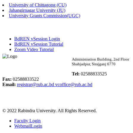
University of Chittagong (CU)
Published: 02:13pm, 7th May, 2026
Jahangirnagar University (JU)
University Grants Commission(UGC)
ম্যানেজমেন্ট বিভাগ ভর্তি বিজ্ঞপ্তি (২০২৩-২৪ শিক্ষাবর্ষ)
Published: 02:11pm, 7th May, 2026
BdREN vSession Login
ভর্তি বিজ্ঞপ্তি সমাজবিজ্ঞান বিভাগ (১ম বর্ষ ২য় সেমি.)
BdREN vSession Tutorial
Zoom Video Tutorial
Published: 02:07pm, 7th May, 2026
Rabindra University
Administration Building, 2nd Floor
Shahjadpur, Sirajganj 6770
ফরম পূরণ বিজ্ঞপ্তি, সমাজবিজ্ঞান বিভাগ (শিক্ষাবর্ষ: ২০২৩-২৪)
Bangladesh
Tel:
02588833525
Published: 03:09pm, 30th Apr, 2026
Fax:
02588833522
Email:
registrar@rub.ac.bd
vcoffice@rub.ac.bd
ছাত্রী হল (অস্থায়ী)-এ সিট বরাদ্দ সংক্রান্ত অফিস বিজ্ঞপ্তি
Published: 03:07pm, 30th Apr, 2026
© 2022 Rabindra University. All Rights Reserved.
ভর্তি বিজ্ঞপ্তি, সমাজবিজ্ঞান বিভাগ (শিক্ষাবর্ষ: 2023-24)
Faculty Login
Published: 03:05pm, 30th Apr, 2026
WebmailLogin