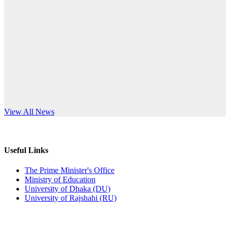
Published: 10:58pm, 19th May, 2026
anniversary
অফিস বিজ্ঞপ্তি (অস্থায়ী ছাত্রী হল)
Read More
Published: 03:48pm, 19th May, 2026
অফিস বিজ্ঞপ্তি ছুটি
Published: 03:46pm, 19th May, 2026
নিয়োগ পরীক্ষা স্থগিত বিজ্ঞপ্তি
s World Teachers’ Day
View All News
Published: 03:45pm, 17th May, 2026
অফিস বিজ্ঞপ্তি (ছাত্রী হল)
Useful Links
Published: 02:58pm, 14th May, 2026
The Prime Minister's Office
Ministry of Education
ভর্তি বিজ্ঞপ্তি (সংগীত বিভাগ)
University of Dhaka (DU)
University of Rajshahi (RU)
Published: 02:15pm, 7th May, 2026
ভর্তি বিজ্ঞপ্তি সমাজবিজ্ঞান বিভাগ ( ৩য় বর্ষ ১ম সেমি.)