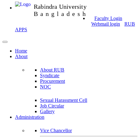
Rabindra University
Bangladesh
Faculty Login
Webmail login
RUB
APPS
Home
About
About RUB
Syndicate
Procurement
NOC
Sexual Harassment Cell
Job Circular
Gallery
Administration
Vice Chancellor