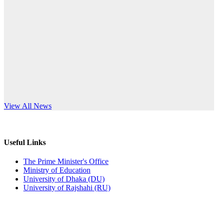
Published: 10:58pm, 19th May, 2026
anniversary
অফিস বিজ্ঞপ্তি (অস্থায়ী ছাত্রী হল)
Read More
Published: 03:48pm, 19th May, 2026
অফিস বিজ্ঞপ্তি ছুটি
Published: 03:46pm, 19th May, 2026
নিয়োগ পরীক্ষা স্থগিত বিজ্ঞপ্তি
s World Teachers’ Day
View All News
Published: 03:45pm, 17th May, 2026
অফিস বিজ্ঞপ্তি (ছাত্রী হল)
Useful Links
Published: 02:58pm, 14th May, 2026
The Prime Minister's Office
Ministry of Education
ভর্তি বিজ্ঞপ্তি (সংগীত বিভাগ)
University of Dhaka (DU)
University of Rajshahi (RU)
Published: 02:15pm, 7th May, 2026
ভর্তি বিজ্ঞপ্তি সমাজবিজ্ঞান বিভাগ ( ৩য় বর্ষ ১ম সেমি.)