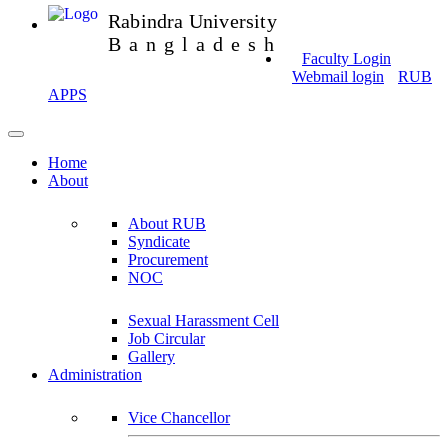
Rabindra University
Bangladesh
Faculty Login
Webmail login
RUB
APPS
Home
About
About RUB
Syndicate
Procurement
NOC
Sexual Harassment Cell
Job Circular
Gallery
Administration
Vice Chancellor