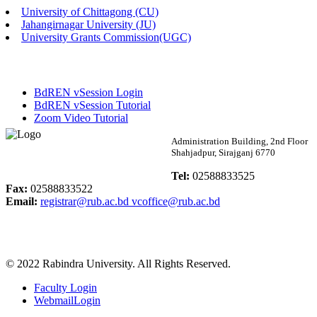
University of Chittagong (CU)
Published: 02:13pm, 7th May, 2026
Jahangirnagar University (JU)
University Grants Commission(UGC)
ম্যানেজমেন্ট বিভাগ ভর্তি বিজ্ঞপ্তি (২০২৩-২৪ শিক্ষাবর্ষ)
Published: 02:11pm, 7th May, 2026
BdREN vSession Login
ভর্তি বিজ্ঞপ্তি সমাজবিজ্ঞান বিভাগ (১ম বর্ষ ২য় সেমি.)
BdREN vSession Tutorial
Zoom Video Tutorial
Published: 02:07pm, 7th May, 2026
Rabindra University
Administration Building, 2nd Floor
Shahjadpur, Sirajganj 6770
ফরম পূরণ বিজ্ঞপ্তি, সমাজবিজ্ঞান বিভাগ (শিক্ষাবর্ষ: ২০২৩-২৪)
Bangladesh
Tel:
02588833525
Published: 03:09pm, 30th Apr, 2026
Fax:
02588833522
Email:
registrar@rub.ac.bd
vcoffice@rub.ac.bd
ছাত্রী হল (অস্থায়ী)-এ সিট বরাদ্দ সংক্রান্ত অফিস বিজ্ঞপ্তি
Published: 03:07pm, 30th Apr, 2026
© 2022 Rabindra University. All Rights Reserved.
ভর্তি বিজ্ঞপ্তি, সমাজবিজ্ঞান বিভাগ (শিক্ষাবর্ষ: 2023-24)
Faculty Login
Published: 03:05pm, 30th Apr, 2026
WebmailLogin