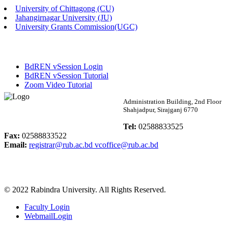
University of Chittagong (CU)
Published: 02:58pm, 14th May, 2026
Jahangirnagar University (JU)
University Grants Commission(UGC)
ভর্তি বিজ্ঞপ্তি (সংগীত বিভাগ)
Published: 02:15pm, 7th May, 2026
BdREN vSession Login
ভর্তি বিজ্ঞপ্তি সমাজবিজ্ঞান বিভাগ ( ৩য় বর্ষ ১ম সেমি.)
BdREN vSession Tutorial
Zoom Video Tutorial
Published: 02:13pm, 7th May, 2026
Rabindra University
Administration Building, 2nd Floor
Shahjadpur, Sirajganj 6770
ম্যানেজমেন্ট বিভাগ ভর্তি বিজ্ঞপ্তি (২০২৩-২৪ শিক্ষাবর্ষ)
Bangladesh
Tel:
02588833525
Published: 02:11pm, 7th May, 2026
Fax:
02588833522
Email:
registrar@rub.ac.bd
vcoffice@rub.ac.bd
ভর্তি বিজ্ঞপ্তি সমাজবিজ্ঞান বিভাগ (১ম বর্ষ ২য় সেমি.)
Published: 02:07pm, 7th May, 2026
© 2022 Rabindra University. All Rights Reserved.
ফরম পূরণ বিজ্ঞপ্তি, সমাজবিজ্ঞান বিভাগ (শিক্ষাবর্ষ: ২০২৩-২৪)
Faculty Login
Published: 03:09pm, 30th Apr, 2026
WebmailLogin