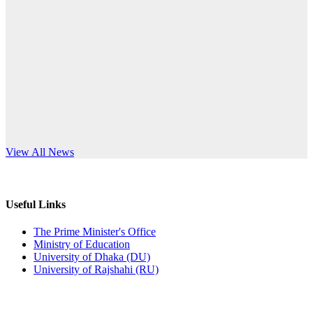
Published: 12:24pm, 8th Jun, 2026
anniversary
দরপত্র বিজ্ঞপ্তি (ছাত্রী হলের বৈদ্যুতিক সরঞ্জামাদি)
Read More
Published: 04:24pm, 21st May, 2026
প্রচারিত অসত্য ও বিভ্রান্তিকার সংবাদের প্রতিবাদ
Published: 10:58pm, 19th May, 2026
অফিস বিজ্ঞপ্তি (অস্থায়ী ছাত্রী হল)
s World Teachers’ Day
View All News
Published: 03:48pm, 19th May, 2026
অফিস বিজ্ঞপ্তি ছুটি
Useful Links
Published: 03:46pm, 19th May, 2026
The Prime Minister's Office
Ministry of Education
নিয়োগ পরীক্ষা স্থগিত বিজ্ঞপ্তি
University of Dhaka (DU)
University of Rajshahi (RU)
Published: 03:45pm, 17th May, 2026
অফিস বিজ্ঞপ্তি (ছাত্রী হল)