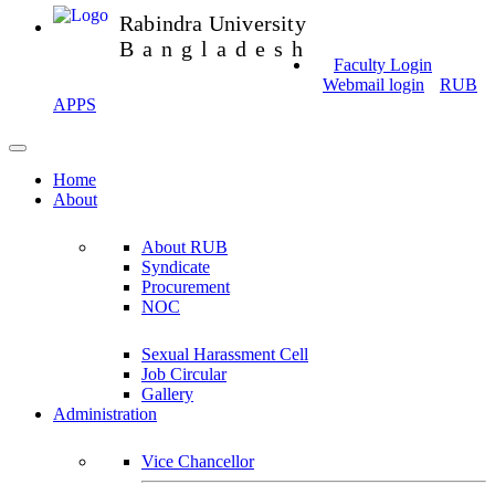
Rabindra University
Bangladesh
Faculty Login
Webmail login
RUB
APPS
Home
About
About RUB
Syndicate
Procurement
NOC
Sexual Harassment Cell
Job Circular
Gallery
Administration
Vice Chancellor